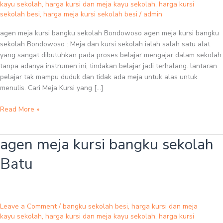
kayu sekolah
,
harga kursi dan meja kayu sekolah
,
harga kursi
sekolah besi
,
harga meja kursi sekolah besi
/
admin
agen meja kursi bangku sekolah Bondowoso agen meja kursi bangku
sekolah Bondowoso : Meja dan kursi sekolah ialah salah satu alat
yang sangat dibutuhkan pada proses belajar mengajar dalam sekolah.
tanpa adanya instrumen ini, tindakan belajar jadi terhalang. lantaran
pelajar tak mampu duduk dan tidak ada meja untuk alas untuk
menulis. Cari Meja Kursi yang […]
Read More »
agen meja kursi bangku sekolah
agen
meja
Batu
kursi
bangku
sekolah
Batu
Leave a Comment
/
bangku sekolah besi
,
harga kursi dan meja
kayu sekolah
,
harga kursi dan meja kayu sekolah
,
harga kursi