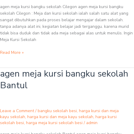
agen meja kursi bangku sekolah Cilegon agen meja kursi bangku
sekolah Cilegon : Meja dan kursi sekolah ialah salah satu alat yang
sangat dibutuhkan pada proses belajar mengajar dalam sekolah.
tanpa adanya alat ini, kegiatan belajar jadi terganggu. karena murid
tidak bisa duduk dan tidak ada meja sebagai alas untuk menulis. Ingin
Meja Kursi Sekolah
Read More »
agen meja kursi bangku sekolah
agen
meja
Bantul
kursi
bangku
sekolah
Bantul
Leave a Comment
/
bangku sekolah besi
,
harga kursi dan meja
kayu sekolah
,
harga kursi dan meja kayu sekolah
,
harga kursi
sekolah besi
,
harga meja kursi sekolah besi
/
admin