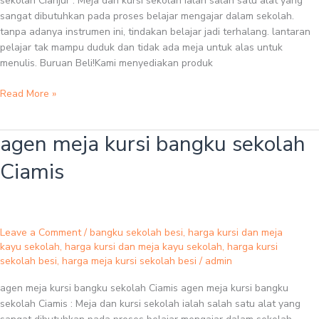
sekolah Cianjur : Meja dan kursi sekolah ialah salah satu alat yang
sangat dibutuhkan pada proses belajar mengajar dalam sekolah.
tanpa adanya instrumen ini, tindakan belajar jadi terhalang. lantaran
pelajar tak mampu duduk dan tidak ada meja untuk alas untuk
menulis. Buruan Beli!Kami menyediakan produk
Read More »
agen meja kursi bangku sekolah
agen
meja
Ciamis
kursi
bangku
sekolah
Ciamis
Leave a Comment
/
bangku sekolah besi
,
harga kursi dan meja
kayu sekolah
,
harga kursi dan meja kayu sekolah
,
harga kursi
sekolah besi
,
harga meja kursi sekolah besi
/
admin
agen meja kursi bangku sekolah Ciamis agen meja kursi bangku
sekolah Ciamis : Meja dan kursi sekolah ialah salah satu alat yang