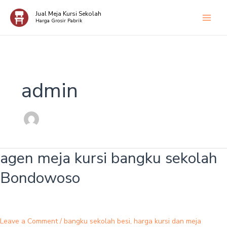
Skip
Jual Meja Kursi Sekolah
to
Harga Grosir Pabrik
content
admin
agen meja kursi bangku sekolah
agen
meja
Bondowoso
kursi
bangku
sekolah
Bondowoso
Leave a Comment
/
bangku sekolah besi
,
harga kursi dan meja