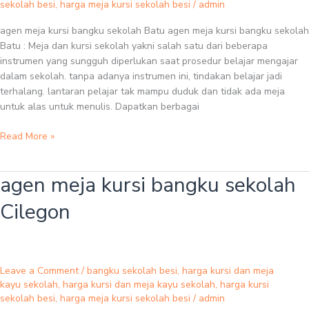
sekolah besi
,
harga meja kursi sekolah besi
/
admin
agen meja kursi bangku sekolah Batu agen meja kursi bangku sekolah
Batu : Meja dan kursi sekolah yakni salah satu dari beberapa
instrumen yang sungguh diperlukan saat prosedur belajar mengajar
dalam sekolah. tanpa adanya instrumen ini, tindakan belajar jadi
terhalang. lantaran pelajar tak mampu duduk dan tidak ada meja
untuk alas untuk menulis. Dapatkan berbagai
Read More »
agen meja kursi bangku sekolah
agen
meja
Cilegon
kursi
bangku
sekolah
Cilegon
Leave a Comment
/
bangku sekolah besi
,
harga kursi dan meja
kayu sekolah
,
harga kursi dan meja kayu sekolah
,
harga kursi
sekolah besi
,
harga meja kursi sekolah besi
/
admin