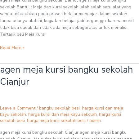
agen meja kursi bangku sekolah Bantul agen meja kursi bangku
sekolah Bantul : Meja dan kursi sekolah ialah salah satu alat yang
sangat dibutuhkan pada proses belajar mengajar dalam sekolah.
tanpa adanya alat ini, kegiatan belajar jadi terganggu. karena murid
tidak bisa duduk dan tidak ada meja sebagai alas untuk menulis.
Tertarik beli Meja Kursi
Read More »
agen meja kursi bangku sekolah
agen
meja
Cianjur
kursi
bangku
sekolah
Cianjur
Leave a Comment
/
bangku sekolah besi
,
harga kursi dan meja
kayu sekolah
,
harga kursi dan meja kayu sekolah
,
harga kursi
sekolah besi
,
harga meja kursi sekolah besi
/
admin
agen meja kursi bangku sekolah Cianjur agen meja kursi bangku