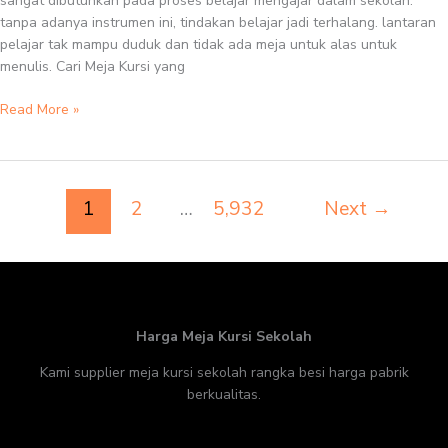
sangat dibutuhkan pada proses belajar mengajar dalam sekolah.
tanpa adanya instrumen ini, tindakan belajar jadi terhalang. lantaran
pelajar tak mampu duduk dan tidak ada meja untuk alas untuk
menulis. Cari Meja Kursi yang
Read More »
1
2
…
5,932
Next
→
Harga Meja Kursi Sekolah
Kami supplier meja kursi sekolah rangka besi harga pabrik
berkualitas.