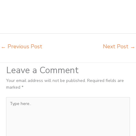
kursi integra insperra Yogyakarta agen kursi lipat chitose Yogyakarta
agen meja kursi informa napolly Yogyakarta agen meja kursi ace ikea
futura Yogyakarta agen meja kursi aktiv innola sorum duma
Yogyakarta agen meja kursi pudac vivente integra insperra
Yogyakarta
←
Previous Post
Next Post
→
Leave a Comment
Your email address will not be published.
Required fields are
marked
*
Type
here..