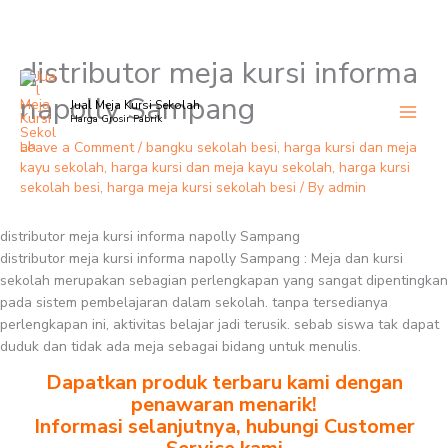
distributor meja kursi informa
Skip
to
napolly Sampang
Jual Meja Kursi Sekolah
content
Harga Grosir Pabrik
Leave a Comment
/
bangku sekolah besi
,
harga kursi dan meja
kayu sekolah
,
harga kursi dan meja kayu sekolah
,
harga kursi
sekolah besi
,
harga meja kursi sekolah besi
/ By
admin
distributor meja kursi informa napolly Sampang
distributor meja kursi informa napolly Sampang : Meja dan kursi
sekolah merupakan sebagian perlengkapan yang sangat dipentingkan
pada sistem pembelajaran dalam sekolah. tanpa tersedianya
perlengkapan ini, aktivitas belajar jadi terusik. sebab siswa tak dapat
duduk dan tidak ada meja sebagai bidang untuk menulis.
Dapatkan produk terbaru kami dengan
penawaran menarik!
Informasi selanjutnya, hubungi Customer