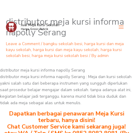
distributor meja kursi informa
Skip
Jual Meja Kursi Sekolah
to
napolly Serang
Harga Grosir Pabrik
content
Leave a Comment
/
bangku sekolah besi
,
harga kursi dan meja
kayu sekolah
,
harga kursi dan meja kayu sekolah
,
harga kursi
sekolah besi
,
harga meja kursi sekolah besi
/ By
admin
distributor meja kursi informa napolly Serang
distributor meja kursi informa napolly Serang : Meja dan kursi sekolah
yakni salah satu dari beberapa instrumen yang sungguh diperlukan
saat prosedur belajar mengajar dalam sekolah. tanpa adanya alat ini,
kegiatan belajar jadi terganggu. karena murid tidak bisa duduk dan
tidak ada meja sebagai alas untuk menulis.
Dapatkan berbagai penawaran Meja Kursi
terbaru, hanya disini!
Chat Customer Service kami sekarang juga!