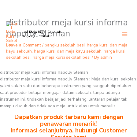
distributor meja kursi informa
Skip
to
napolly Sleman
Jual Meja Kursi Sekolah
content
Harga Grosir Pabrik
Leave a Comment
/
bangku sekolah besi
,
harga kursi dan meja
kayu sekolah
,
harga kursi dan meja kayu sekolah
,
harga kursi
sekolah besi
,
harga meja kursi sekolah besi
/ By
admin
distributor meja kursi informa napolly Sleman
distributor meja kursi informa napolly Sleman : Meja dan kursi sekolah
yakni salah satu dari beberapa instrumen yang sungguh diperlukan
saat prosedur belajar mengajar dalam sekolah. tanpa adanya
instrumen ini, tindakan belajar jadi terhalang. lantaran pelajar tak
mampu duduk dan tidak ada meja untuk alas untuk menulis.
Dapatkan produk terbaru kami dengan
penawaran menarik!
Informasi selanjutnya, hubungi Customer