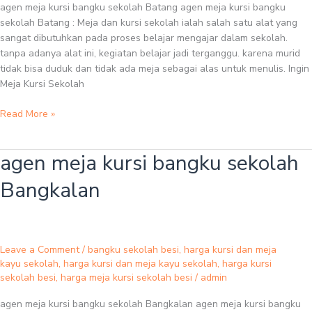
agen meja kursi bangku sekolah Batang agen meja kursi bangku
sekolah Batang : Meja dan kursi sekolah ialah salah satu alat yang
sangat dibutuhkan pada proses belajar mengajar dalam sekolah.
tanpa adanya alat ini, kegiatan belajar jadi terganggu. karena murid
tidak bisa duduk dan tidak ada meja sebagai alas untuk menulis. Ingin
Meja Kursi Sekolah
Read More »
agen meja kursi bangku sekolah
agen
meja
Bangkalan
kursi
bangku
sekolah
Bangkalan
Leave a Comment
/
bangku sekolah besi
,
harga kursi dan meja
kayu sekolah
,
harga kursi dan meja kayu sekolah
,
harga kursi
sekolah besi
,
harga meja kursi sekolah besi
/
admin
agen meja kursi bangku sekolah Bangkalan agen meja kursi bangku