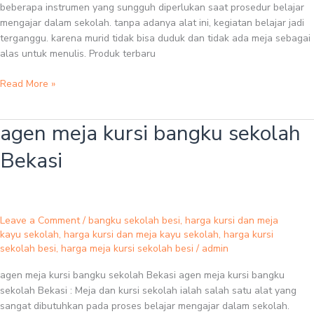
beberapa instrumen yang sungguh diperlukan saat prosedur belajar
mengajar dalam sekolah. tanpa adanya alat ini, kegiatan belajar jadi
terganggu. karena murid tidak bisa duduk dan tidak ada meja sebagai
alas untuk menulis. Produk terbaru
Read More »
agen meja kursi bangku sekolah
agen
meja
Bekasi
kursi
bangku
sekolah
Bekasi
Leave a Comment
/
bangku sekolah besi
,
harga kursi dan meja
kayu sekolah
,
harga kursi dan meja kayu sekolah
,
harga kursi
sekolah besi
,
harga meja kursi sekolah besi
/
admin
agen meja kursi bangku sekolah Bekasi agen meja kursi bangku
sekolah Bekasi : Meja dan kursi sekolah ialah salah satu alat yang
sangat dibutuhkan pada proses belajar mengajar dalam sekolah.