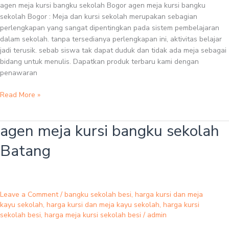
agen meja kursi bangku sekolah Bogor agen meja kursi bangku
sekolah Bogor : Meja dan kursi sekolah merupakan sebagian
perlengkapan yang sangat dipentingkan pada sistem pembelajaran
dalam sekolah. tanpa tersedianya perlengkapan ini, aktivitas belajar
jadi terusik. sebab siswa tak dapat duduk dan tidak ada meja sebagai
bidang untuk menulis. Dapatkan produk terbaru kami dengan
penawaran
Read More »
agen meja kursi bangku sekolah
agen
meja
Batang
kursi
bangku
sekolah
Batang
Leave a Comment
/
bangku sekolah besi
,
harga kursi dan meja
kayu sekolah
,
harga kursi dan meja kayu sekolah
,
harga kursi
sekolah besi
,
harga meja kursi sekolah besi
/
admin