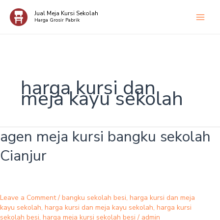
Skip
Jual Meja Kursi Sekolah
to
Harga Grosir Pabrik
content
harga kursi dan
meja kayu sekolah
agen meja kursi bangku sekolah
agen
meja
Cianjur
kursi
bangku
sekolah
Cianjur
Leave a Comment
/
bangku sekolah besi
,
harga kursi dan meja
kayu sekolah
,
harga kursi dan meja kayu sekolah
,
harga kursi
sekolah besi
,
harga meja kursi sekolah besi
/
admin