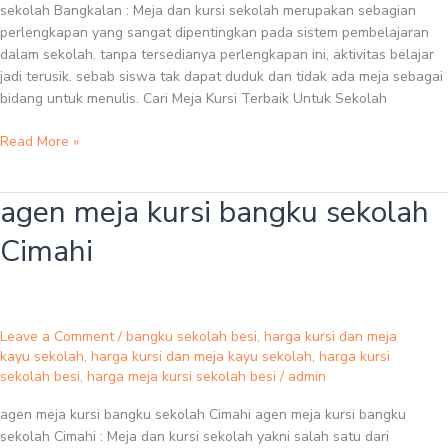
sekolah Bangkalan : Meja dan kursi sekolah merupakan sebagian
perlengkapan yang sangat dipentingkan pada sistem pembelajaran
dalam sekolah. tanpa tersedianya perlengkapan ini, aktivitas belajar
jadi terusik. sebab siswa tak dapat duduk dan tidak ada meja sebagai
bidang untuk menulis. Cari Meja Kursi Terbaik Untuk Sekolah
Read More »
agen meja kursi bangku sekolah
agen
meja
Cimahi
kursi
bangku
sekolah
Cimahi
Leave a Comment
/
bangku sekolah besi
,
harga kursi dan meja
kayu sekolah
,
harga kursi dan meja kayu sekolah
,
harga kursi
sekolah besi
,
harga meja kursi sekolah besi
/
admin
agen meja kursi bangku sekolah Cimahi agen meja kursi bangku
sekolah Cimahi : Meja dan kursi sekolah yakni salah satu dari