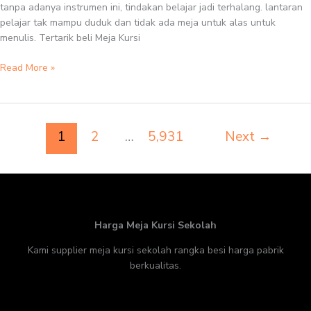
tanpa adanya instrumen ini, tindakan belajar jadi terhalang. lantaran
pelajar tak mampu duduk dan tidak ada meja untuk alas untuk
menulis. Tertarik beli Meja Kursi
Read More »
1
2
…
5,931
Next
→
Harga Meja Kursi Sekolah
Kami supplier meja kursi sekolah rangka besi harga pabrik
berkualitas.