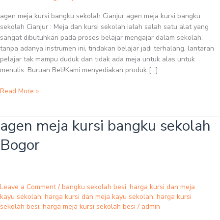
agen meja kursi bangku sekolah Cianjur agen meja kursi bangku
sekolah Cianjur : Meja dan kursi sekolah ialah salah satu alat yang
sangat dibutuhkan pada proses belajar mengajar dalam sekolah.
tanpa adanya instrumen ini, tindakan belajar jadi terhalang. lantaran
pelajar tak mampu duduk dan tidak ada meja untuk alas untuk
menulis. Buruan Beli!Kami menyediakan produk […]
Read More »
agen meja kursi bangku sekolah
agen
meja
Bogor
kursi
bangku
sekolah
Bogor
Leave a Comment
/
bangku sekolah besi
,
harga kursi dan meja
kayu sekolah
,
harga kursi dan meja kayu sekolah
,
harga kursi
sekolah besi
,
harga meja kursi sekolah besi
/
admin