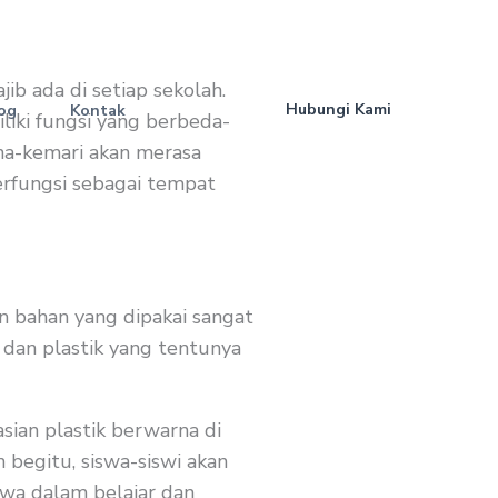
ib ada di setiap sekolah.
Hubungi Kami
og
Kontak
liki fungsi yang berbeda-
ana-kemari akan merasa
erfungsi sebagai tempat
n bahan yang dipakai sangat
 dan plastik yang tentunya
sian plastik berwarna di
 begitu, siswa-siswi akan
wa dalam belajar dan