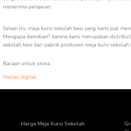
menerima pelajaran.
Selain itu, meja kursi sekolah besi yang kami jual m
Mengapa demikian? karena kami merupakan distributor
sekolah besi dari pabrik produsen meja kursi sekolah 
Bacaan untuk siswa :
literasi digital
Harga Meja Kursi Sekolah
Gr