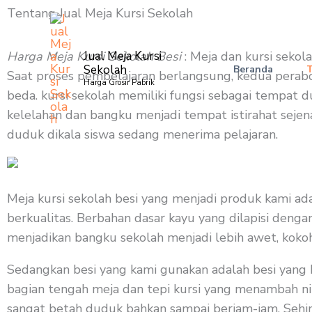
Skip
Tentang Jual Meja Kursi Sekolah
to
content
Harga Meja Kursi Sekolah Besi
Jual Meja Kursi
: Meja dan kursi sekol
Sekolah
Beranda
Saat proses pembelajaran berlangsung, kedua perabot
Harga Grosir Pabrik
beda. kursi sekolah memiliki fungsi sebagai tempat 
kelelahan dan bangku menjadi tempat istirahat sejen
duduk dikala siswa sedang menerima pelajaran.
Meja kursi sekolah besi yang menjadi produk kami ad
berkualitas. Berbahan dasar kayu yang dilapisi denga
menjadikan bangku sekolah menjadi lebih awet, kokoh
Sedangkan besi yang kami gunakan adalah besi yang 
bagian tengah meja dan tepi kursi yang menambah nila
sangat betah duduk bahkan sampai berjam-jam. Sehi