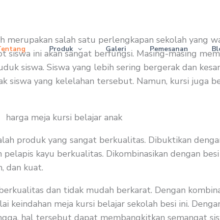
ah merupakan salah satu perlengkapan sekolah yang waj
Tentang
Produk
Galeri
Pemesanan
Bl
 siswa ini akan sangat berfungsi. Masing-masing memi
duduk siswa. Siswa yang lebih sering bergerak dan kes
ak siswa yang kelelahan tersebut. Namun, kursi juga b
alah produk yang sangat berkualitas. Dibuktikan denga
n pelapis kayu berkualitas. Dikombinasikan dengan besi
, dan kuat.
berkualitas dan tidak mudah berkarat. Dengan kombina
i keindahan meja kursi belajar sekolah besi ini. Dengan
ngga, hal tersebut dapat membangkitkan semangat sis