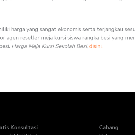
emiliki harga yang sangat ekonomis serta terjangkau se
 agen reseller meja kursi siswa rangka besi yang men
besi.
Harga Meja Kursi Sekolah Besi
,
disini.
atis Konsultasi
Cabang