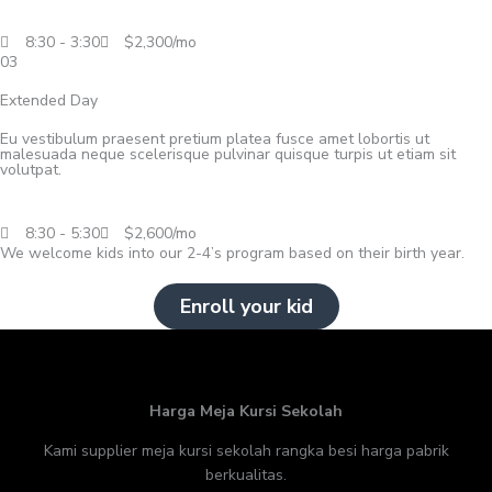
8:30 - 3:30
$2,300/mo
03
Extended Day
Eu vestibulum praesent pretium platea fusce amet lobortis ut
malesuada neque scelerisque pulvinar quisque turpis ut etiam sit
volutpat.
8:30 - 5:30
$2,600/mo
We welcome kids into our 2-4’s program based on their birth year.
Enroll your kid
Harga Meja Kursi Sekolah
Kami supplier meja kursi sekolah rangka besi harga pabrik
berkualitas.