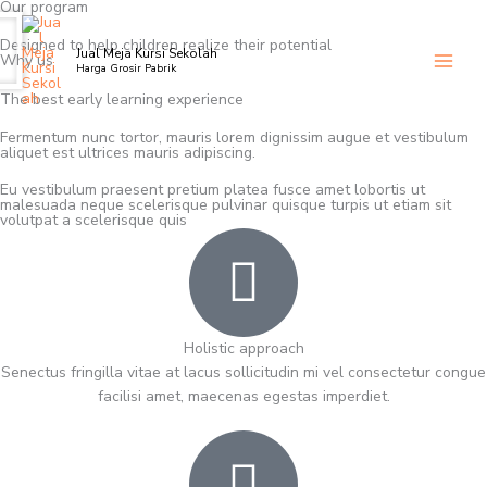
Our program
Skip
to
Designed to help children realize their potential
Jual Meja Kursi Sekolah
content
Why us
Harga Grosir Pabrik
The best early learning experience
Fermentum nunc tortor, mauris lorem dignissim augue et vestibulum
aliquet est ultrices mauris adipiscing.
Eu vestibulum praesent pretium platea fusce amet lobortis ut
malesuada neque scelerisque pulvinar quisque turpis ut etiam sit
volutpat a scelerisque quis
Holistic approach
Senectus fringilla vitae at lacus sollicitudin mi vel consectetur congue
facilisi amet, maecenas egestas imperdiet.