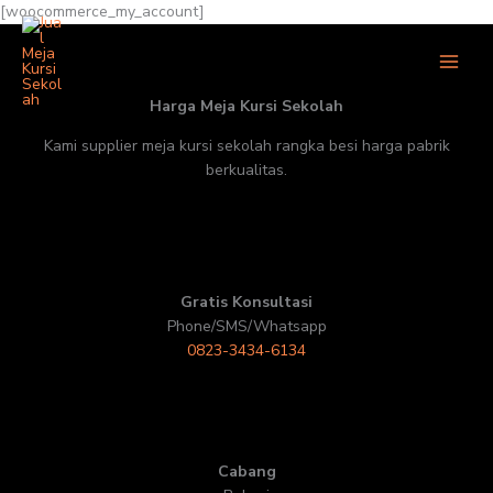
Skip
[woocommerce_my_account]
to
Jual Meja Kursi Sekolah
content
Harga Grosir Pabrik
Harga Meja Kursi Sekolah
Kami supplier meja kursi sekolah rangka besi harga pabrik
berkualitas.
Gratis Konsultasi
Phone/SMS/Whatsapp
0823-3434-6134
Cabang