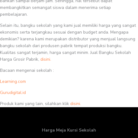
bahkan sampai berjam-jam. Sehingga, hal tersebut dapat
membangkitkan semangat siswa dalam menerima setiap
pembelajaran.
Selain itu, bangku sekolah yang kami jual memiliki harga yang sangat
ekonomis serta terjangkau sesuai dengan budget anda. Mengapa
demikian? karena kami merupakan distributor yang menjual langsung
bangku sekolah dari produsen pabrik tempat produksi bangku.
Kualitas sangat terjamin, harga sangat minim. Jual Bangku Sekolah
Harga Grosir Pabrik,
disini.
Bacaan mengenai sekolah :
Learning.com
Gurudigital.id
Produk kami yang lain, silahkan klik
disini.
Harga Meja Kursi Sekolah