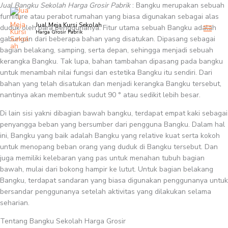
Skip
Jual Bangku Sekolah Harga Grosir Pabrik
: Bangku merupakan sebuah
to
furniture atau perabot rumahan yang biasa digunakan sebagai alas
Jual Meja Kursi Sekolah
content
duduk oleh para penggunanya. Fitur utama sebuah Bangku adalah
Harga Grosir Pabrik
gabungan dari beberapa bahan yang disatukan. Dipasang sebagai
bagian belakang, samping, serta depan, sehingga menjadi sebuah
kerangka Bangku. Tak lupa, bahan tambahan dipasang pada bangku
untuk menambah nilai fungsi dan estetika Bangku itu sendiri. Dari
bahan yang telah disatukan dan menjadi kerangka Bangku tersebut,
nantinya akan membentuk sudut 90 ° atau sedikit lebih besar.
Di lain sisi yakni dibagian bawah bangku, terdapat empat kaki sebagai
penyangga beban yang bersumber dari pengguna Bangku. Dalam hal
ini, Bangku yang baik adalah Bangku yang relative kuat serta kokoh
untuk menopang beban orang yang duduk di Bangku tersebut. Dan
juga memiliki kelebaran yang pas untuk menahan tubuh bagian
bawah, mulai dari bokong hampir ke lutut. Untuk bagian belakang
Bangku, terdapat sandaran yang biasa digunakan penggunanya untuk
bersandar penggunanya setelah aktivitas yang dilakukan selama
seharian.
Tentang Bangku Sekolah Harga Grosir