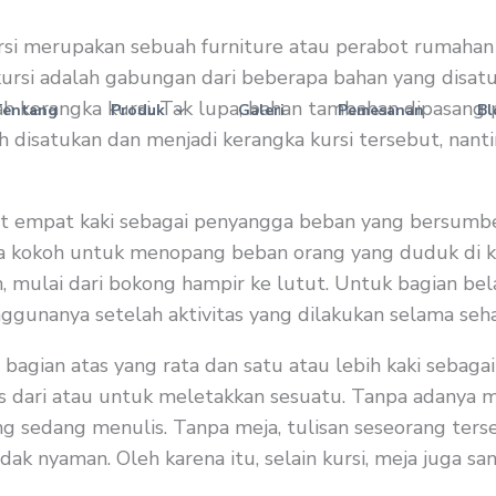
rsi merupakan sebuah furniture atau perabot rumahan
ursi adalah gabungan dari beberapa bahan yang disatu
ah kerangka kursi. Tak lupa, bahan tambahan dipasang 
Tentang
Produk
Galeri
Pemesanan
Bl
elah disatukan dan menjadi kerangka kursi tersebut, na
apat empat kaki sebagai penyangga beban yang bersumber
rta kokoh untuk menopang beban orang yang duduk di ku
mulai dari bokong hampir ke lutut. Untuk bagian bela
unanya setelah aktivitas yang dilakukan selama seha
agian atas yang rata dan satu atau lebih kaki sebaga
 dari atau untuk meletakkan sesuatu. Tanpa adanya me
ang sedang menulis. Tanpa meja, tulisan seseorang ters
idak nyaman. Oleh karena itu, selain kursi, meja juga 