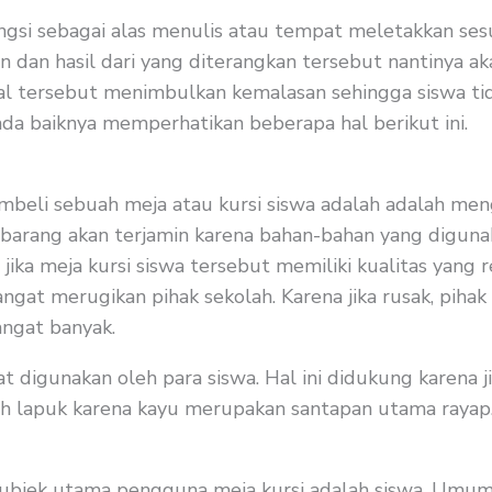
ngsi sebagai alas menulis atau tempat meletakkan sesu
an hasil dari yang diterangkan tersebut nantinya akan
 hal tersebut menimbulkan kemalasan sehingga siswa tid
ada baiknya memperhatikan beberapa hal berikut ini.
beli sebuah meja atau kursi siswa adalah adalah menge
n barang akan terjamin karena bahan-bahan yang digu
, jika meja kursi siswa tersebut memiliki kualitas yang 
sangat merugikan pihak sekolah. Karena jika rusak, pih
angat banyak.
uat digunakan oleh para siswa. Hal ini didukung karena 
dah lapuk karena kayu merupakan santapan utama raya
bjek utama pengguna meja kursi adalah siswa. Umumnya