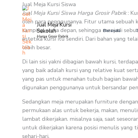
Skip
Jual Meja Kursi Siswa
to
Jual Meja Kursi Siswa Harga Grosir Pabrik
: Ku
content
oleh para penggunanya. Fitur utama sebuah k
Jual Meja Kursi
samping, serta depan, sehingga menjadi sebu
Sekolah
Beranda
Harga Grosir Pabrik
estetika kursi itu sendiri. Dari bahan yang t
lebih besar.
Di lain sisi yakni dibagian bawah kursi, terd
yang baik adalah kursi yang relative kuat se
yang pas untuk menahan tubuh bagian bawah, 
digunakan penggunanya untuk bersandar pengg
Sedangkan meja merupakan furniture dengan b
permukaan alas untuk bekerja, makan, menulis
lambat dikerjakan. misalnya saja, saat seseor
untuk dikerjakan karena posisi menulis yang t
sehari-hari.