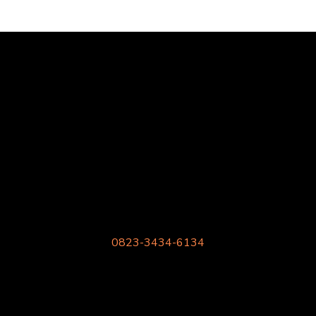
Harga Meja Kursi Sekolah
Kami supplier meja kursi sekolah rangka besi harga pabrik
berkualitas.
Gratis Konsultasi
Phone/SMS/Whatsapp
0823-3434-6134