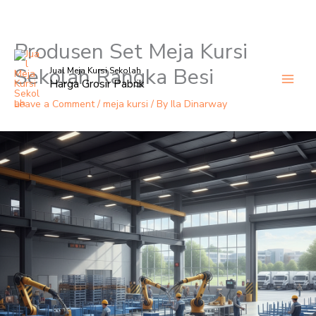
Produsen Set Meja Kursi
Skip
to
Sekolah Rangka Besi
Jual Meja Kursi Sekolah
content
Harga Grosir Pabrik
Leave a Comment
/
meja kursi
/ By
Ila Dinarway