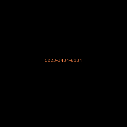
Kami supplier meja kursi sekolah rangka besi harga pabrik
berkualitas.
Gratis Konsultasi
Phone/SMS/Whatsapp
0823-3434-6134
Cabang
Bekasi
Sidoarjo
Malang
Media Sosial