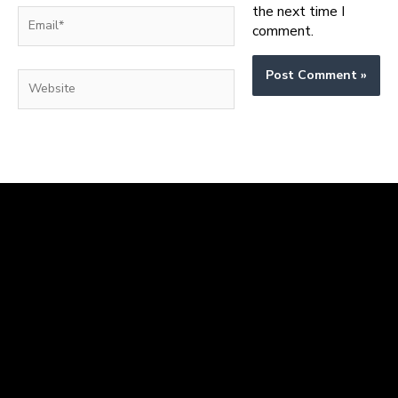
the next time I
Email*
comment.
Website
Harga Meja Kursi Sekolah
Kami supplier meja kursi sekolah rangka besi harga pabrik
berkualitas.