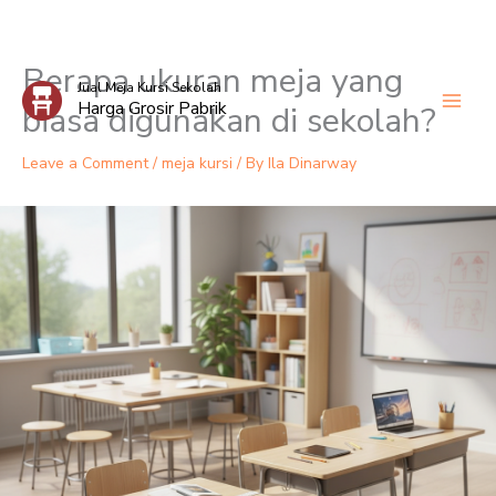
Berapa ukuran meja yang
Skip
Jual Meja Kursi Sekolah
to
Harga Grosir Pabrik
biasa digunakan di sekolah?
content
Leave a Comment
/
meja kursi
/ By
Ila Dinarway