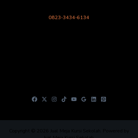
Gratis Konsultasi
Phone/SMS/Whatsapp
0823-3434-6134
Cabang
Bekasi
Sidoarjo
Malang
Media Sosial
Copyright © 2026 Jual Meja Kursi Sekolah. Powered by
Jual Meja Kursi Sekolah.