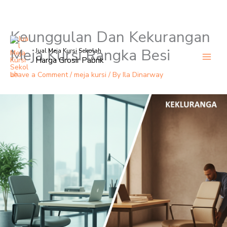
Keunggulan Dan Kekurangan
Skip
to
Meja Kursi Rangka Besi
Jual Meja Kursi Sekolah
content
Harga Grosir Pabrik
Leave a Comment
/
meja kursi
/ By
Ila Dinarway