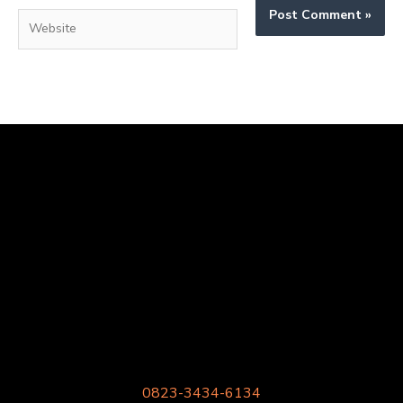
Website
Harga Meja Kursi Sekolah
Kami supplier meja kursi sekolah rangka besi harga pabrik
berkualitas.
Gratis Konsultasi
Phone/SMS/Whatsapp
0823-3434-6134