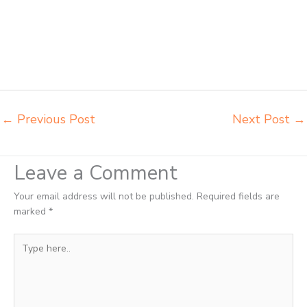
Pematangsiantar harga meja dan kursi murid sd Pematangsiantar
harga meubelair sekolah Pematangsiantar importir kursi lipat kuliah
Pematangsiantar importir meja kursi bangku sekolah Pematangsiantar
importir meja belajar Pematangsiantar importir meja kursi bangku
sekolah Pematangsiantar importir meja komputer sekolah
Pematangsiantar jual beli bangku sekolah Pematangsiantar
←
Previous Post
Next Post
→
Leave a Comment
Your email address will not be published.
Required fields are
marked
*
Type
here..