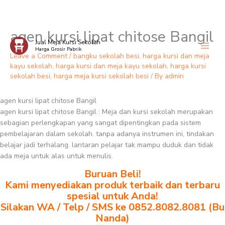
agen kursi lipat chitose Bangil
Skip
Jual Meja Kursi Sekolah
to
Harga Grosir Pabrik
content
Leave a Comment
/
bangku sekolah besi
,
harga kursi dan meja
kayu sekolah
,
harga kursi dan meja kayu sekolah
,
harga kursi
sekolah besi
,
harga meja kursi sekolah besi
/ By
admin
agen kursi lipat chitose Bangil
agen kursi lipat chitose Bangil : Meja dan kursi sekolah merupakan
sebagian perlengkapan yang sangat dipentingkan pada sistem
pembelajaran dalam sekolah. tanpa adanya instrumen ini, tindakan
belajar jadi terhalang. lantaran pelajar tak mampu duduk dan tidak
ada meja untuk alas untuk menulis.
Buruan Beli!
Kami menyediakan produk terbaik dan terbaru
spesial untuk Anda!
Silakan WA / Telp / SMS ke 0852.8082.8081 (Bu
Nanda)