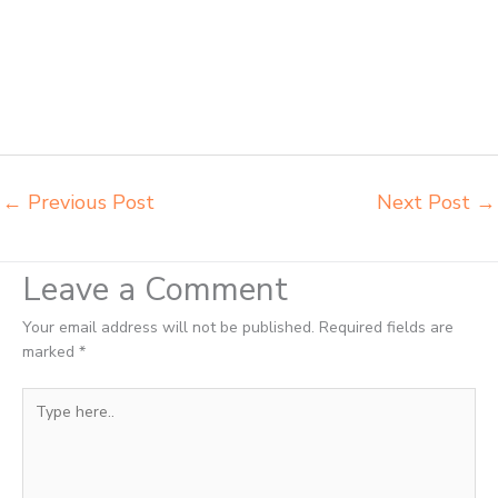
meja kursi sekolah besi harga grosir Bogor jual mobiler sekolah Bogor
jual meja kursi sekolah harga pabrik Bogor jual meja belajar anak
Bogor pabrik meja belajar Bogor pabrik meja kursi laboratorium Bogor
pabrik meja kursi sekolah besi Bogor pabrik meja kursi lipat kuliah
Bogor produsen bangku dan meja sd besi Bogor produsen kursi lipat
kuliah Bogor
←
Previous Post
Next Post
→
Leave a Comment
Your email address will not be published.
Required fields are
marked
*
Type
here..