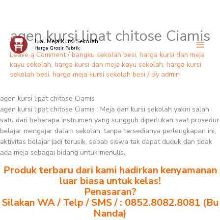
agen kursi lipat chitose Ciamis
Skip
Jual Meja Kursi Sekolah
to
Harga Grosir Pabrik
content
Leave a Comment
/
bangku sekolah besi
,
harga kursi dan meja
kayu sekolah
,
harga kursi dan meja kayu sekolah
,
harga kursi
sekolah besi
,
harga meja kursi sekolah besi
/ By
admin
agen kursi lipat chitose Ciamis
agen kursi lipat chitose Ciamis : Meja dan kursi sekolah yakni salah
satu dari beberapa instrumen yang sungguh diperlukan saat prosedur
belajar mengajar dalam sekolah. tanpa tersedianya perlengkapan ini,
aktivitas belajar jadi terusik. sebab siswa tak dapat duduk dan tidak
ada meja sebagai bidang untuk menulis.
Produk terbaru dari kami hadirkan kenyamanan
luar biasa untuk kelas!
Penasaran?
Silakan WA / Telp / SMS / : 0852.8082.8081 (Bu
Nanda)