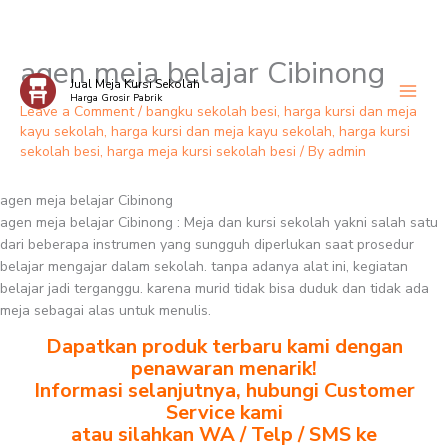
agen meja belajar Cibinong
Skip
Jual Meja Kursi Sekolah
to
Harga Grosir Pabrik
content
Leave a Comment
/
bangku sekolah besi
,
harga kursi dan meja
kayu sekolah
,
harga kursi dan meja kayu sekolah
,
harga kursi
sekolah besi
,
harga meja kursi sekolah besi
/ By
admin
agen meja belajar Cibinong
agen meja belajar Cibinong : Meja dan kursi sekolah yakni salah satu
dari beberapa instrumen yang sungguh diperlukan saat prosedur
belajar mengajar dalam sekolah. tanpa adanya alat ini, kegiatan
belajar jadi terganggu. karena murid tidak bisa duduk dan tidak ada
meja sebagai alas untuk menulis.
Dapatkan produk terbaru kami dengan
penawaran menarik!
Informasi selanjutnya, hubungi Customer
Service kami
atau silahkan WA / Telp / SMS ke