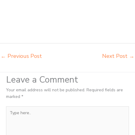
Tangerang Selatan agen meja kursi pudac vivente integra insperra
Tangerang Selatan agen meja kursi bangku sekolah Tangerang agen
meja belajar Tangerang alamat penjual bangku Tangerang belanja
meubelair Tangerang beli kursi belajar kuliah Tangerang beli kursi
kuliah Tangerang beli kursi lipat kuliah Tangerang beli meja kursi
bangku sekolah Tangerang
←
Previous Post
Next Post
→
Leave a Comment
Your email address will not be published.
Required fields are
marked
*
Type
here..