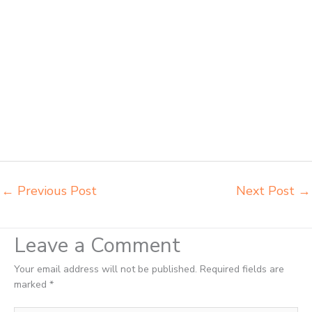
harga meubelair sekolah Palu importir kursi lipat kuliah Palu importir
meja kursi bangku sekolah Palu importir meja belajar Palu importir
meja kursi bangku sekolah Palu importir meja komputer sekolah Palu
jual beli bangku sekolah Palu jual beli meja belajar anak Palu jual
meja kursi belajar kuliah sekolah Palu jual meja kursi sekolah besi
harga grosir Palu jual mobiler sekolah Palu jual meja kursi sekolah
harga pabrik Palu jual meja belajar anak Palu pabrik meja belajar Palu
pabrik meja kursi laboratorium Palu pabrik meja kursi sekolah besi
Palu pabrik meja kursi lipat kuliah Palu produsen bangku dan meja sd
besi Palu produsen kursi lipat kuliah Palu
←
Previous Post
Next Post
→
Leave a Comment
Your email address will not be published.
Required fields are
marked
*