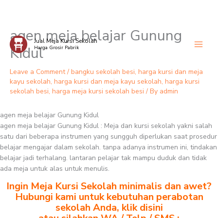
agen meja belajar Gunung
Skip
Jual Meja Kursi Sekolah
to
Kidul
Harga Grosir Pabrik
content
Leave a Comment
/
bangku sekolah besi
,
harga kursi dan meja
kayu sekolah
,
harga kursi dan meja kayu sekolah
,
harga kursi
sekolah besi
,
harga meja kursi sekolah besi
/ By
admin
agen meja belajar Gunung Kidul
agen meja belajar Gunung Kidul : Meja dan kursi sekolah yakni salah
satu dari beberapa instrumen yang sungguh diperlukan saat prosedur
belajar mengajar dalam sekolah. tanpa adanya instrumen ini, tindakan
belajar jadi terhalang. lantaran pelajar tak mampu duduk dan tidak
ada meja untuk alas untuk menulis.
Ingin Meja Kursi Sekolah minimalis dan awet?
Hubungi kami untuk kebutuhan perabotan
sekolah Anda, klik disini