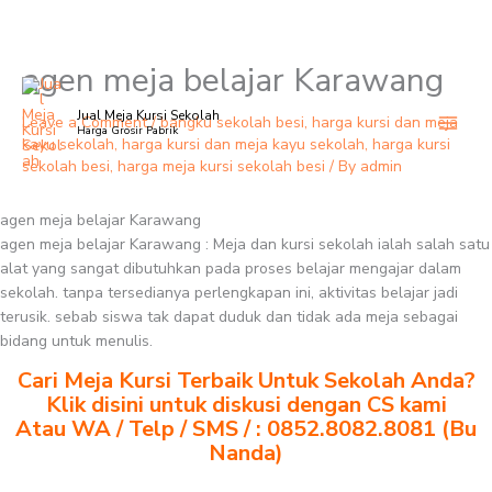
agen meja belajar Karawang
Skip
to
Jual Meja Kursi Sekolah
content
Leave a Comment
/
bangku sekolah besi
,
harga kursi dan meja
Harga Grosir Pabrik
kayu sekolah
,
harga kursi dan meja kayu sekolah
,
harga kursi
sekolah besi
,
harga meja kursi sekolah besi
/ By
admin
agen meja belajar Karawang
agen meja belajar Karawang : Meja dan kursi sekolah ialah salah satu
alat yang sangat dibutuhkan pada proses belajar mengajar dalam
sekolah. tanpa tersedianya perlengkapan ini, aktivitas belajar jadi
terusik. sebab siswa tak dapat duduk dan tidak ada meja sebagai
bidang untuk menulis.
Cari Meja Kursi Terbaik Untuk Sekolah Anda?
Klik disini untuk diskusi dengan CS kami
Atau WA / Telp / SMS / : 0852.8082.8081 (Bu
Nanda)