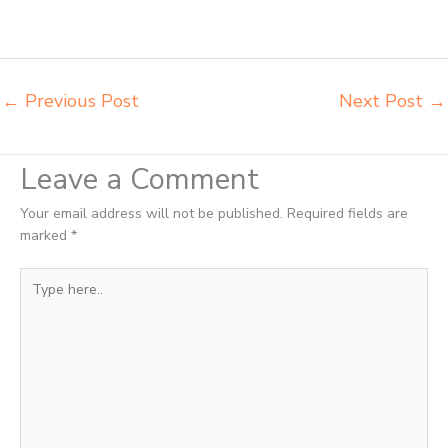
Bekasi distributor meja siswa rangka besi Bekasi distributor meja
komputer sekolah Bekasi grosir kursi sekolah Bekasi grosir meja
belajar Bekasi
←
Previous Post
Next Post
→
Leave a Comment
Your email address will not be published.
Required fields are
marked
*
Type
here..