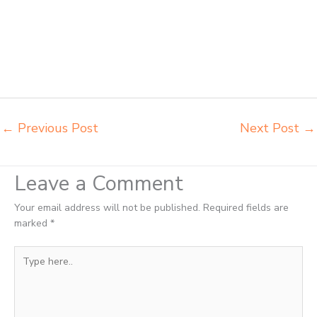
kursi lipat kuliah Kotamobagu supplier meja kursi sekolah
Kotamobagu tempat jual meja belajar Kotamobagu tempat pembuatan
mebel bangku sekolah Kotamobagu toko jual kursi sekolah
Kotamobagu toko kursi lipat kuliah Kotamobagu toko meja kursi
bangku sekolah Kotamobagu toko mebel meja belajar Kotamobagu
grosir kursi lipat kuliah chitose Kotamobagu
←
Previous Post
Next Post
→
Leave a Comment
Your email address will not be published.
Required fields are
marked
*
Type
here..