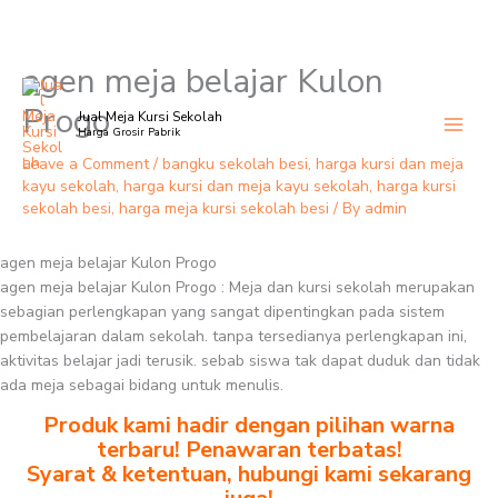
agen meja belajar Kulon
Skip
to
Progo
Jual Meja Kursi Sekolah
content
Harga Grosir Pabrik
Leave a Comment
/
bangku sekolah besi
,
harga kursi dan meja
kayu sekolah
,
harga kursi dan meja kayu sekolah
,
harga kursi
sekolah besi
,
harga meja kursi sekolah besi
/ By
admin
agen meja belajar Kulon Progo
agen meja belajar Kulon Progo : Meja dan kursi sekolah merupakan
sebagian perlengkapan yang sangat dipentingkan pada sistem
pembelajaran dalam sekolah. tanpa tersedianya perlengkapan ini,
aktivitas belajar jadi terusik. sebab siswa tak dapat duduk dan tidak
ada meja sebagai bidang untuk menulis.
Produk kami hadir dengan pilihan warna
terbaru! Penawaran terbatas!
Syarat & ketentuan, hubungi kami sekarang