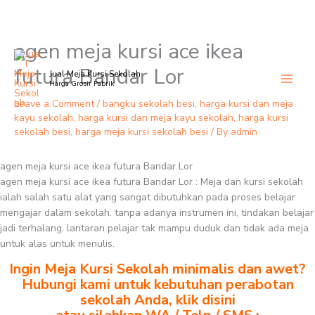
agen meja kursi ace ikea
Skip
to
futura Bandar Lor
Jual Meja Kursi Sekolah
content
Harga Grosir Pabrik
Leave a Comment
/
bangku sekolah besi
,
harga kursi dan meja
kayu sekolah
,
harga kursi dan meja kayu sekolah
,
harga kursi
sekolah besi
,
harga meja kursi sekolah besi
/ By
admin
agen meja kursi ace ikea futura Bandar Lor
agen meja kursi ace ikea futura Bandar Lor : Meja dan kursi sekolah
ialah salah satu alat yang sangat dibutuhkan pada proses belajar
mengajar dalam sekolah. tanpa adanya instrumen ini, tindakan belajar
jadi terhalang. lantaran pelajar tak mampu duduk dan tidak ada meja
untuk alas untuk menulis.
Ingin Meja Kursi Sekolah minimalis dan awet?
Hubungi kami untuk kebutuhan perabotan
sekolah Anda, klik disini