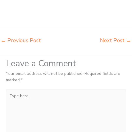
meja kursi pudac vivente integra insperra Medan agen meja kursi
bangku sekolah Padang Sidempuan agen meja belajar Padang
Sidempuan alamat penjual bangku Padang Sidempuan belanja
meubelair Padang Sidempuan
←
Previous Post
Next Post
→
Leave a Comment
Your email address will not be published.
Required fields are
marked
*
Type
here..