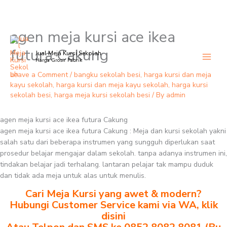
agen meja kursi ace ikea
Skip
to
futura Cakung
Jual Meja Kursi Sekolah
content
Harga Grosir Pabrik
Leave a Comment
/
bangku sekolah besi
,
harga kursi dan meja
kayu sekolah
,
harga kursi dan meja kayu sekolah
,
harga kursi
sekolah besi
,
harga meja kursi sekolah besi
/ By
admin
agen meja kursi ace ikea futura Cakung
agen meja kursi ace ikea futura Cakung : Meja dan kursi sekolah yakni
salah satu dari beberapa instrumen yang sungguh diperlukan saat
prosedur belajar mengajar dalam sekolah. tanpa adanya instrumen ini,
tindakan belajar jadi terhalang. lantaran pelajar tak mampu duduk
dan tidak ada meja untuk alas untuk menulis.
Cari Meja Kursi yang awet & modern?
Hubungi Customer Service kami via WA, klik
disini