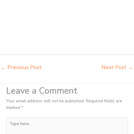
meja belajar besi mana Prabumulih distributor kursi setenlis meja kursi
kuliah Prabumulih distributor meja belajar Prabumulih distributor meja
kursi anak sekolah tk Prabumulih distributor meja siswa rangka besi
Prabumulih distributor meja komputer sekolah Prabumulih grosir kursi
sekolah Prabumulih grosir meja belajar Prabumulih grosir meja kursi
belajar besi Prabumulih grosir meja kursi sekolah modern Prabumulih
grosir meja komputer sekolah Prabumulih harga meja kursi bangku
sekolah Prabumulih
←
Previous Post
Next Post
→
Leave a Comment
Your email address will not be published.
Required fields are
marked
*
Type
here..