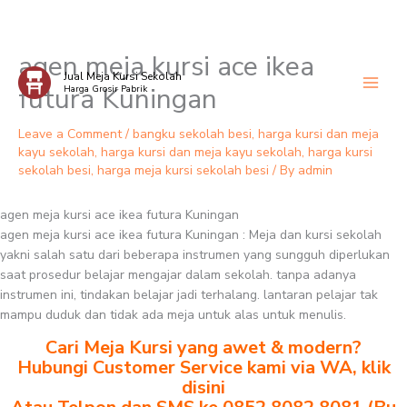
agen meja kursi ace ikea
Skip
Jual Meja Kursi Sekolah
to
futura Kuningan
Harga Grosir Pabrik
content
Leave a Comment
/
bangku sekolah besi
,
harga kursi dan meja
kayu sekolah
,
harga kursi dan meja kayu sekolah
,
harga kursi
sekolah besi
,
harga meja kursi sekolah besi
/ By
admin
agen meja kursi ace ikea futura Kuningan
agen meja kursi ace ikea futura Kuningan : Meja dan kursi sekolah
yakni salah satu dari beberapa instrumen yang sungguh diperlukan
saat prosedur belajar mengajar dalam sekolah. tanpa adanya
instrumen ini, tindakan belajar jadi terhalang. lantaran pelajar tak
mampu duduk dan tidak ada meja untuk alas untuk menulis.
Cari Meja Kursi yang awet & modern?
Hubungi Customer Service kami via WA, klik
disini