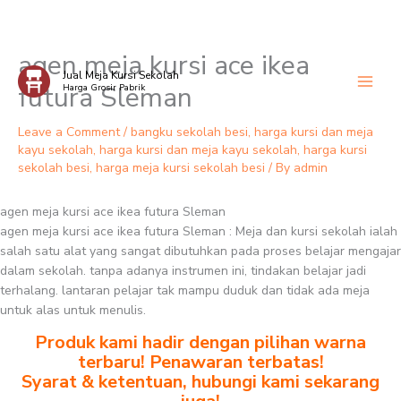
agen meja kursi ace ikea
Skip
Jual Meja Kursi Sekolah
to
futura Sleman
Harga Grosir Pabrik
content
Leave a Comment
/
bangku sekolah besi
,
harga kursi dan meja
kayu sekolah
,
harga kursi dan meja kayu sekolah
,
harga kursi
sekolah besi
,
harga meja kursi sekolah besi
/ By
admin
agen meja kursi ace ikea futura Sleman
agen meja kursi ace ikea futura Sleman : Meja dan kursi sekolah ialah
salah satu alat yang sangat dibutuhkan pada proses belajar mengajar
dalam sekolah. tanpa adanya instrumen ini, tindakan belajar jadi
terhalang. lantaran pelajar tak mampu duduk dan tidak ada meja
untuk alas untuk menulis.
Produk kami hadir dengan pilihan warna
terbaru! Penawaran terbatas!
Syarat & ketentuan, hubungi kami sekarang