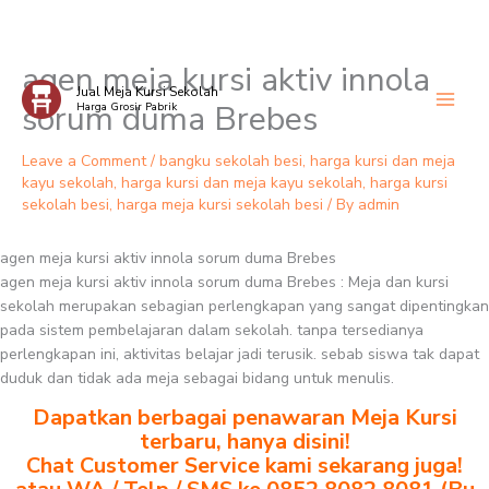
agen meja kursi aktiv innola
Skip
Jual Meja Kursi Sekolah
to
sorum duma Brebes
Harga Grosir Pabrik
content
Leave a Comment
/
bangku sekolah besi
,
harga kursi dan meja
kayu sekolah
,
harga kursi dan meja kayu sekolah
,
harga kursi
sekolah besi
,
harga meja kursi sekolah besi
/ By
admin
agen meja kursi aktiv innola sorum duma Brebes
agen meja kursi aktiv innola sorum duma Brebes : Meja dan kursi
sekolah merupakan sebagian perlengkapan yang sangat dipentingkan
pada sistem pembelajaran dalam sekolah. tanpa tersedianya
perlengkapan ini, aktivitas belajar jadi terusik. sebab siswa tak dapat
duduk dan tidak ada meja sebagai bidang untuk menulis.
Dapatkan berbagai penawaran Meja Kursi
terbaru, hanya disini!
Chat Customer Service kami sekarang juga!