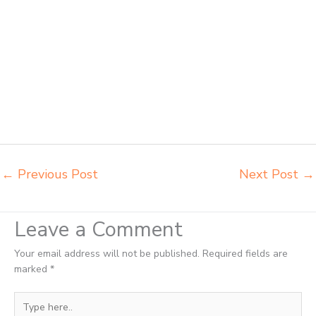
sekolah modern Sibolga pusat penjualan meja belajar anak Sibolga
supplier kursi lipat kuliah Sibolga supplier meja kursi sekolah Sibolga
tempat jual meja belajar Sibolga tempat pembuatan mebel bangku
sekolah Sibolga toko jual kursi sekolah Sibolga toko kursi lipat kuliah
Sibolga toko meja kursi bangku sekolah Sibolga toko mebel meja
belajar Sibolga grosir kursi lipat kuliah chitose Sibolga grosir meja
kursi informa napolly Sibolga grosir meja kursi ace ikea futura Sibolga
grosir meja kursi aktiv innola sorum duma Sibolga grosir meja kursi
pudac vivente Sibolga
←
Previous Post
Next Post
→
Leave a Comment
Your email address will not be published.
Required fields are
marked
*
Type
here..