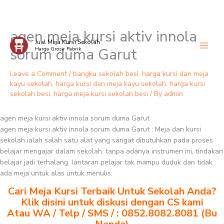
agen meja kursi aktiv innola
Skip
Jual Meja Kursi Sekolah
to
sorum duma Garut
Harga Grosir Pabrik
content
Leave a Comment
/
bangku sekolah besi
,
harga kursi dan meja
kayu sekolah
,
harga kursi dan meja kayu sekolah
,
harga kursi
sekolah besi
,
harga meja kursi sekolah besi
/ By
admin
agen meja kursi aktiv innola sorum duma Garut
agen meja kursi aktiv innola sorum duma Garut : Meja dan kursi
sekolah ialah salah satu alat yang sangat dibutuhkan pada proses
belajar mengajar dalam sekolah. tanpa adanya instrumen ini, tindakan
belajar jadi terhalang. lantaran pelajar tak mampu duduk dan tidak
ada meja untuk alas untuk menulis.
Cari Meja Kursi Terbaik Untuk Sekolah Anda?
Klik disini untuk diskusi dengan CS kami
Atau WA / Telp / SMS / : 0852.8082.8081 (Bu