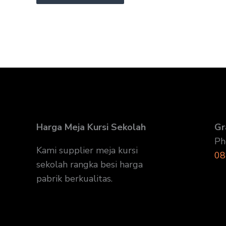
Harga Meja Kursi Sekolah
Gr
Ph
Kami supplier meja kursi
08
sekolah rangka besi harga
pabrik berkualitas.