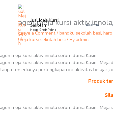
Skip
to
content
agen meja kursi aktiv inno
Jual Meja Kursi
Sekolah
Beranda
Harga Grosir Pabrik
Leave a Comment
/
bangku sekolah besi
,
harg
meja kursi sekolah besi
/ By
admin
agen meja kursi aktiv innola sorum duma Kasin
agen meja kursi aktiv innola sorum duma Kasin : Meja 
tanpa tersedianya perlengkapan ini, aktivitas belajar 
Produk ter
Sil
agen meja kursi aktiv innola sorum duma Kasin : Meja