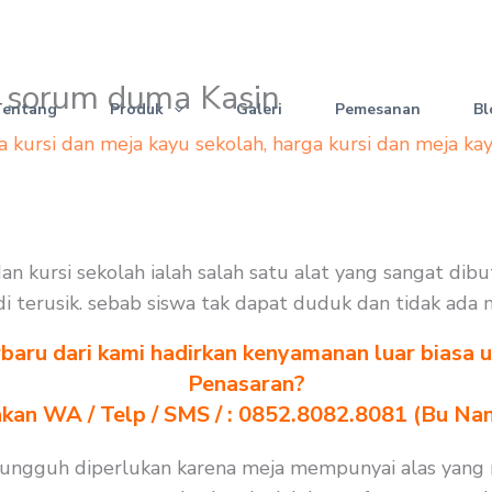
la sorum duma Kasin
Tentang
Produk
Galeri
Pemesanan
Bl
a kursi dan meja kayu sekolah
,
harga kursi dan meja ka
dan kursi sekolah ialah salah satu alat yang sangat di
jadi terusik. sebab siswa tak dapat duduk dan tidak ada
baru dari kami hadirkan kenyamanan luar biasa u
Penasaran?
akan WA / Telp / SMS / : 0852.8082.8081 (Bu Na
 sungguh diperlukan karena meja mempunyai alas yang 