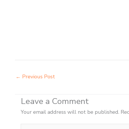
meja belajar Banjarmasin tempat pembuatan mebel bang
kursi bangku sekolah Banjarmasin toko mebel meja belaj
grosir meja kursi ace ikea futura Banjarmasin grosir m
integra insperra Banjarmasin distributor kursi lipat ch
Banjarmasin distributor meja kursi aktiv innola sorum 
integra insperra Banjarmasin agen kursi lipat chitose 
meja kursi aktiv innola sorum duma Banjarmasin agen m
←
Previous Post
Leave a Comment
Your email address will not be published.
Req
Type