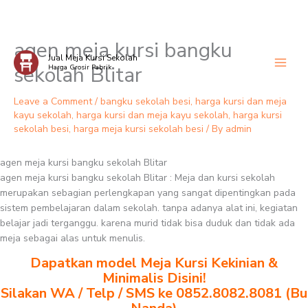
agen meja kursi bangku
Skip
Jual Meja Kursi Sekolah
to
sekolah Blitar
Harga Grosir Pabrik
content
Leave a Comment
/
bangku sekolah besi
,
harga kursi dan meja
kayu sekolah
,
harga kursi dan meja kayu sekolah
,
harga kursi
sekolah besi
,
harga meja kursi sekolah besi
/ By
admin
agen meja kursi bangku sekolah Blitar
agen meja kursi bangku sekolah Blitar : Meja dan kursi sekolah
merupakan sebagian perlengkapan yang sangat dipentingkan pada
sistem pembelajaran dalam sekolah. tanpa adanya alat ini, kegiatan
belajar jadi terganggu. karena murid tidak bisa duduk dan tidak ada
meja sebagai alas untuk menulis.
Dapatkan model Meja Kursi Kekinian &
Minimalis Disini!
Silakan WA / Telp / SMS ke 0852.8082.8081 (Bu