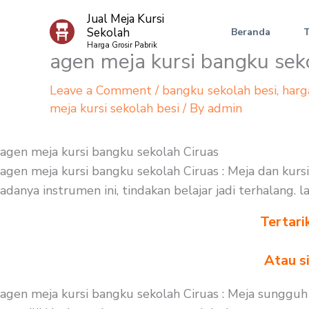
Skip
Jual Meja Kursi
to
Sekolah
Beranda
content
Harga Grosir Pabrik
agen meja kursi bangku sek
Leave a Comment
/
bangku sekolah besi
,
harg
meja kursi sekolah besi
/ By
admin
agen meja kursi bangku sekolah Ciruas
agen meja kursi bangku sekolah Ciruas : Meja dan kurs
adanya instrumen ini, tindakan belajar jadi terhalang
Tertari
Atau s
agen meja kursi bangku sekolah Ciruas : Meja sungguh