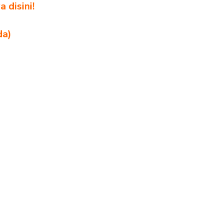
 disini!
da)