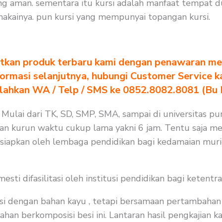
ng aman. sementara itu kursi adalah manfaat tempat 
akainya. pun kursi yang mempunyai topangan kursi.
tkan produk terbaru kami dengan penawaran men
formasi selanjutnya, hubungi Customer Service k
ilahkan WA / Telp / SMS ke 0852.8082.8081 (Bu
 Mulai dari TK, SD, SMP, SMA, sampai di universitas pu
an kurun waktu cukup lama yakni 6 jam. Tentu saja me
isiapkan oleh lembaga pendidikan bagi kedamaian muri
i difasilitasi oleh institusi pendidikan bagi ketentra
i dengan bahan kayu , tetapi bersamaan pertambahan j
n berkomposisi besi ini. Lantaran hasil pengkajian kam