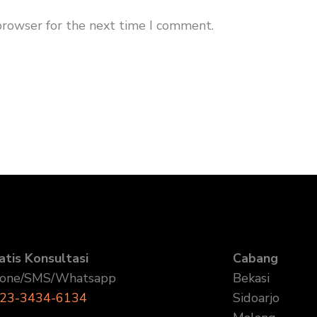
browser for the next time I comment.
atis Konsultasi
Cabang
one/SMS/Whatsapp
Bekasi
23-3434-6134
Sidoarjo