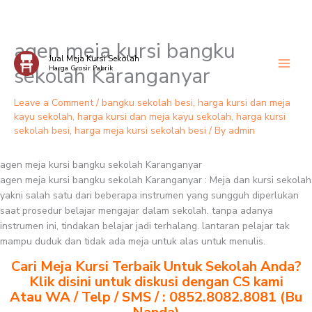
agen meja kursi bangku
Skip
Jual Meja Kursi Sekolah
to
sekolah Karanganyar
Harga Grosir Pabrik
content
Leave a Comment
/
bangku sekolah besi
,
harga kursi dan meja
kayu sekolah
,
harga kursi dan meja kayu sekolah
,
harga kursi
sekolah besi
,
harga meja kursi sekolah besi
/ By
admin
agen meja kursi bangku sekolah Karanganyar
agen meja kursi bangku sekolah Karanganyar : Meja dan kursi sekolah
yakni salah satu dari beberapa instrumen yang sungguh diperlukan
saat prosedur belajar mengajar dalam sekolah. tanpa adanya
instrumen ini, tindakan belajar jadi terhalang. lantaran pelajar tak
mampu duduk dan tidak ada meja untuk alas untuk menulis.
Cari Meja Kursi Terbaik Untuk Sekolah Anda?
Klik disini untuk diskusi dengan CS kami
Atau WA / Telp / SMS / : 0852.8082.8081 (Bu