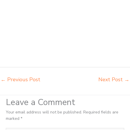
belajar Depok distributor meja kursi anak sekolah tk Depok distributor
meja siswa rangka besi Depok distributor meja komputer sekolah
Depok grosir kursi sekolah Depok grosir meja belajar Depok grosir
meja kursi belajar besi Depok grosir meja kursi sekolah modern Depok
grosir meja komputer sekolah Depok harga meja kursi bangku sekolah
Depok harga bangku sekolah rangka besi Depok harga kursi dan meja
sekolah dasar Depok harga meja kursi belajar siswa sd smp sma
Depok harga mebeler perpustakaan Depok harga meja dan kursi
murid sd Depok harga meubelair sekolah Depok importir kursi lipat
kuliah Depok importir meja kursi bangku sekolah Depok
←
Previous Post
Next Post
→
Leave a Comment
Your email address will not be published.
Required fields are
marked
*