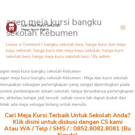
agen meja kursi bangku
Skip
Jual Meja Kursi Sekolah
to
sekolah Kebumen
Harga Grosir Pabrik
content
Leave a Comment
/
bangku sekolah besi
,
harga kursi dan meja
kayu sekolah
,
harga kursi dan meja kayu sekolah
,
harga kursi
sekolah besi
,
harga meja kursi sekolah besi
/ By
admin
agen meja kursi bangku sekolah Kebumen
agen meja kursi bangku sekolah Kebumen : Meja dan kursi sekolah
merupakan sebagian perlengkapan yang sangat dipentingkan pada
sistem pembelajaran dalam sekolah. tanpa tersedianya perlengkapan
ini, aktivitas belajar jadi terusik. sebab siswa tak dapat duduk dan
tidak ada meja sebagai bidang untuk menulis.
Cari Meja Kursi Terbaik Untuk Sekolah Anda?
Klik disini untuk diskusi dengan CS kami
Atau WA / Telp / SMS / : 0852.8082.8081 (Bu