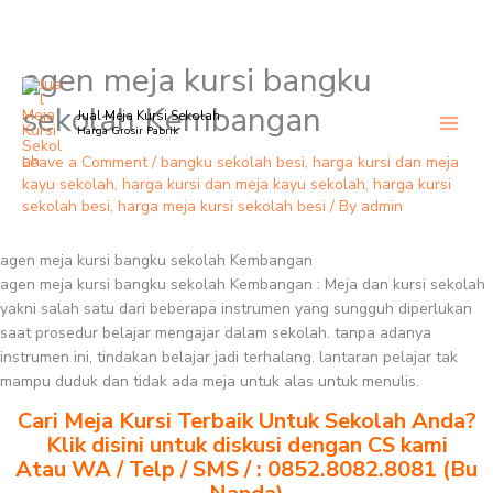
agen meja kursi bangku
Skip
to
sekolah Kembangan
Jual Meja Kursi Sekolah
content
Harga Grosir Pabrik
Leave a Comment
/
bangku sekolah besi
,
harga kursi dan meja
kayu sekolah
,
harga kursi dan meja kayu sekolah
,
harga kursi
sekolah besi
,
harga meja kursi sekolah besi
/ By
admin
agen meja kursi bangku sekolah Kembangan
agen meja kursi bangku sekolah Kembangan : Meja dan kursi sekolah
yakni salah satu dari beberapa instrumen yang sungguh diperlukan
saat prosedur belajar mengajar dalam sekolah. tanpa adanya
instrumen ini, tindakan belajar jadi terhalang. lantaran pelajar tak
mampu duduk dan tidak ada meja untuk alas untuk menulis.
Cari Meja Kursi Terbaik Untuk Sekolah Anda?
Klik disini untuk diskusi dengan CS kami
Atau WA / Telp / SMS / : 0852.8082.8081 (Bu