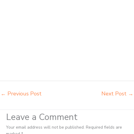
kursi kuliah Cilegon beli kursi lipat kuliah Cilegon beli meja kursi
bangku sekolah Cilegon beli meja belajar besi mana Cilegon
distributor kursi setenlis meja kursi kuliah Cilegon distributor meja
belajar Cilegon distributor meja kursi anak sekolah tk Cilegon
distributor meja siswa rangka besi Cilegon distributor meja komputer
sekolah Cilegon grosir kursi sekolah Cilegon grosir meja belajar
Cilegon grosir meja kursi belajar besi Cilegon grosir meja kursi sekolah
modern Cilegon grosir meja komputer sekolah Cilegon harga meja
kursi bangku sekolah Cilegon harga bangku sekolah rangka besi
Cilegon harga kursi dan meja sekolah dasar Cilegon harga meja kursi
belajar siswa sd smp sma Cilegon harga mebeler perpustakaan
Cilegon
←
Previous Post
Next Post
→
Leave a Comment
Your email address will not be published.
Required fields are
marked
*