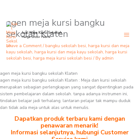
agen meja kursi bangku
Skip
to
sekolah Klaten
Jual Meja Kursi Sekolah
content
Harga Grosir Pabrik
Leave a Comment
/
bangku sekolah besi
,
harga kursi dan meja
kayu sekolah
,
harga kursi dan meja kayu sekolah
,
harga kursi
sekolah besi
,
harga meja kursi sekolah besi
/ By
admin
agen meja kursi bangku sekolah Klaten
agen meja kursi bangku sekolah Klaten : Meja dan kursi sekolah
merupakan sebagian perlengkapan yang sangat dipentingkan pada
sistem pembelajaran dalam sekolah. tanpa adanya instrumen ini,
tindakan belajar jadi terhalang. lantaran pelajar tak mampu duduk
dan tidak ada meja untuk alas untuk menulis.
Dapatkan produk terbaru kami dengan
penawaran menarik!
Informasi selanjutnya, hubungi Customer