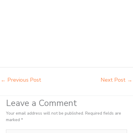
belajar kuliah Prabumulih beli kursi kuliah Prabumulih beli kursi lipat
kuliah Prabumulih beli meja kursi bangku sekolah Prabumulih beli
meja belajar besi mana Prabumulih distributor kursi setenlis meja kursi
kuliah Prabumulih distributor meja belajar Prabumulih distributor meja
kursi anak sekolah tk Prabumulih distributor meja siswa rangka besi
Prabumulih distributor meja komputer sekolah Prabumulih grosir kursi
sekolah Prabumulih grosir meja belajar Prabumulih grosir meja kursi
belajar besi Prabumulih grosir meja kursi sekolah modern Prabumulih
grosir meja komputer sekolah Prabumulih harga meja kursi bangku
sekolah Prabumulih
←
Previous Post
Next Post
→
Leave a Comment
Your email address will not be published.
Required fields are
marked
*
Type