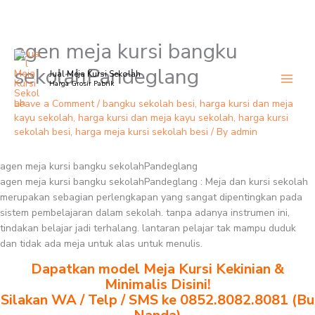
agen meja kursi bangku
Skip
to
sekolahPandeglang
Jual Meja Kursi Sekolah
content
Harga Grosir Pabrik
Leave a Comment
/
bangku sekolah besi
,
harga kursi dan meja
kayu sekolah
,
harga kursi dan meja kayu sekolah
,
harga kursi
sekolah besi
,
harga meja kursi sekolah besi
/ By
admin
agen meja kursi bangku sekolahPandeglang
agen meja kursi bangku sekolahPandeglang : Meja dan kursi sekolah
merupakan sebagian perlengkapan yang sangat dipentingkan pada
sistem pembelajaran dalam sekolah. tanpa adanya instrumen ini,
tindakan belajar jadi terhalang. lantaran pelajar tak mampu duduk
dan tidak ada meja untuk alas untuk menulis.
Dapatkan model Meja Kursi Kekinian &
Minimalis Disini!
Silakan WA / Telp / SMS ke 0852.8082.8081 (Bu