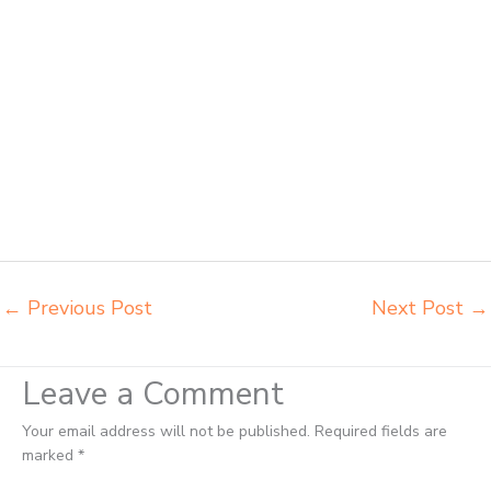
sd Bogor harga meubelair sekolah Bogor importir kursi lipat kuliah
Bogor importir meja kursi bangku sekolah Bogor importir meja belajar
Bogor importir meja kursi bangku sekolah Bogor importir meja
komputer sekolah Bogor jual beli bangku sekolah Bogor jual beli meja
belajar anak Bogor jual meja kursi belajar kuliah sekolah Bogor jual
meja kursi sekolah besi harga grosir Bogor jual mobiler sekolah Bogor
jual meja kursi sekolah harga pabrik Bogor jual meja belajar anak
Bogor pabrik meja belajar Bogor pabrik meja kursi laboratorium Bogor
pabrik meja kursi sekolah besi Bogor pabrik meja kursi lipat kuliah
Bogor produsen bangku dan meja sd besi Bogor produsen kursi lipat
kuliah Bogor
←
Previous Post
Next Post
→
Leave a Comment
Your email address will not be published.
Required fields are
marked
*