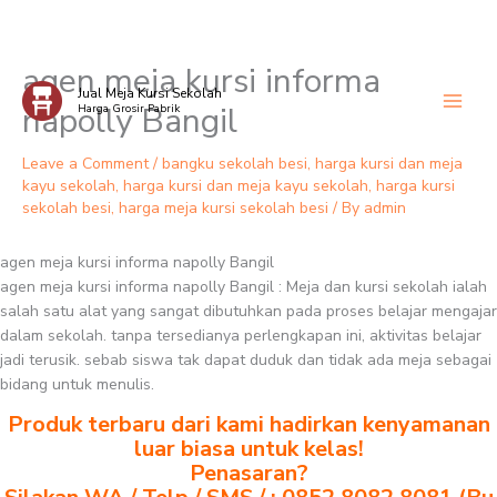
agen meja kursi informa
Skip
Jual Meja Kursi Sekolah
to
napolly Bangil
Harga Grosir Pabrik
content
Leave a Comment
/
bangku sekolah besi
,
harga kursi dan meja
kayu sekolah
,
harga kursi dan meja kayu sekolah
,
harga kursi
sekolah besi
,
harga meja kursi sekolah besi
/ By
admin
agen meja kursi informa napolly Bangil
agen meja kursi informa napolly Bangil : Meja dan kursi sekolah ialah
salah satu alat yang sangat dibutuhkan pada proses belajar mengajar
dalam sekolah. tanpa tersedianya perlengkapan ini, aktivitas belajar
jadi terusik. sebab siswa tak dapat duduk dan tidak ada meja sebagai
bidang untuk menulis.
Produk terbaru dari kami hadirkan kenyamanan
luar biasa untuk kelas!
Penasaran?