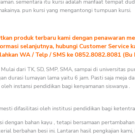
yaman. sementara itu kursi adalah manfaat tempat du
akainya. pun kursi yang mengantongi tumpuan kursi.
tkan produk terbaru kami dengan penawaran men
formasi selanjutnya, hubungi Customer Service k
ilahkan WA / Telp / SMS ke 0852.8082.8081 (Bu
. Mulai dari TK, SD, SMP, SMA, sampai di universitas p
an durasi lumayan lama yaitu 6 jam. Pasti saja meja d
 oleh instansi pendidikan bagi kenyamanan siswanya .
i difasilitasi oleh institusi pendidikan bagi ketentra
i dengan bahan kayu , tetapi bersamaan pertambahan j
rial berbahan besi ini. Lantaran hasil pengkajian kami,