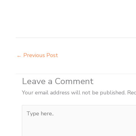
Kupang belanja meubelair Kupang beli kursi belajar ku
beli meja belajar besi mana Kupang distributor kursi s
Kupang distributor meja siswa rangka besi Kupang dis
kursi belajar besi Kupang grosir meja kursi sekolah
←
Previous Post
Leave a Comment
Your email address will not be published.
Req
Type
here..