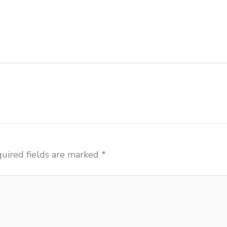
liah Kupang beli kursi kuliah Kupang beli kursi lipat 
etenlis meja kursi kuliah Kupang distributor meja belaj
tributor meja komputer sekolah Kupang grosir kursi se
 modern Kupang grosir meja komputer sekolah Kupang h
uired fields are marked
*