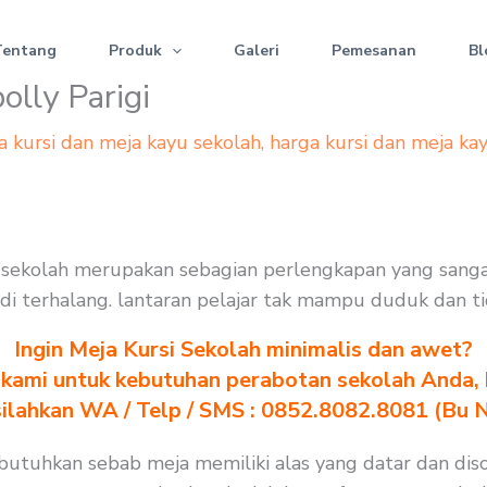
Tentang
Produk
Galeri
Pemesanan
Bl
olly Parigi
a kursi dan meja kayu sekolah
,
harga kursi dan meja ka
rsi sekolah merupakan sebagian perlengkapan yang san
jadi terhalang. lantaran pelajar tak mampu duduk dan t
Ingin Meja Kursi Sekolah minimalis dan awet?
kami untuk kebutuhan perabotan sekolah Anda, kl
silahkan WA / Telp / SMS : 0852.8082.8081 (Bu 
 dibutuhkan sebab meja memiliki alas yang datar dan d