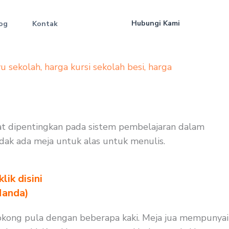
Hubungi Kami
og
Kontak
yu sekolah
,
harga kursi sekolah besi
,
harga
gat dipentingkan pada sistem pembelajaran dalam
idak ada meja untuk alas untuk menulis.
ik disini
Nanda)
isokong pula dengan beberapa kaki. Meja jua mempunyai