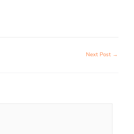
kuliah Kupang beli meja kursi bangku sekolah Kupang
ar Kupang distributor meja kursi anak sekolah tk
kolah Kupang grosir meja belajar Kupang grosir meja
arga meja kursi bangku sekolah Kupang
Next Post
→