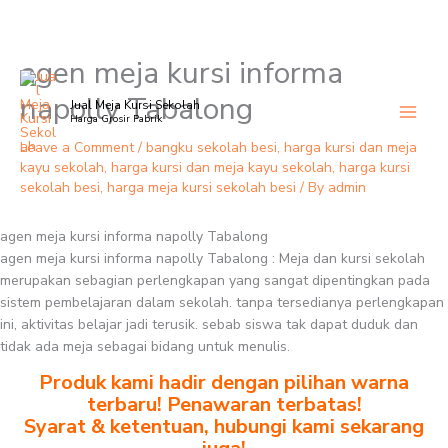
agen meja kursi informa
Skip
to
napolly Tabalong
Jual Meja Kursi Sekolah
content
Harga Grosir Pabrik
Leave a Comment
/
bangku sekolah besi
,
harga kursi dan meja
kayu sekolah
,
harga kursi dan meja kayu sekolah
,
harga kursi
sekolah besi
,
harga meja kursi sekolah besi
/ By
admin
agen meja kursi informa napolly Tabalong
agen meja kursi informa napolly Tabalong : Meja dan kursi sekolah
merupakan sebagian perlengkapan yang sangat dipentingkan pada
sistem pembelajaran dalam sekolah. tanpa tersedianya perlengkapan
ini, aktivitas belajar jadi terusik. sebab siswa tak dapat duduk dan
tidak ada meja sebagai bidang untuk menulis.
Produk kami hadir dengan pilihan warna
terbaru! Penawaran terbatas!
Syarat & ketentuan, hubungi kami sekarang