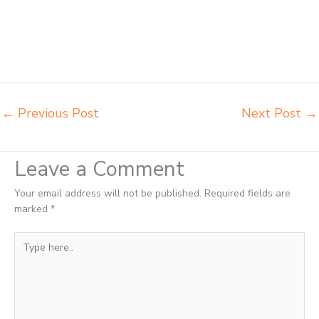
besi mana Parepare distributor kursi setenlis meja kursi kuliah
Parepare distributor meja belajar Parepare distributor meja kursi anak
sekolah tk Parepare distributor meja siswa rangka besi Parepare
distributor meja komputer sekolah Parepare grosir kursi sekolah
Parepare grosir meja belajar Parepare
←
Previous Post
Next Post
→
Leave a Comment
Your email address will not be published.
Required fields are
marked
*
Type
here..