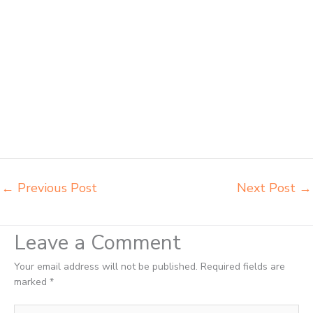
meja belajar anak Payakumbuh pabrik meja belajar Payakumbuh
pabrik meja kursi laboratorium Payakumbuh pabrik meja kursi sekolah
besi Payakumbuh pabrik meja kursi lipat kuliah Payakumbuh produsen
bangku dan meja sd besi Payakumbuh produsen kursi lipat kuliah
Payakumbuh produsen meja kursi bangku sekolah Payakumbuh
produsen meja kursi sekolah modern Payakumbuh pusat penjualan
meja belajar anak Payakumbuh supplier kursi lipat kuliah Payakumbuh
supplier meja kursi sekolah Payakumbuh tempat jual meja belajar
Payakumbuh tempat pembuatan mebel bangku sekolah Payakumbuh
toko jual kursi sekolah Payakumbuh
←
Previous Post
Next Post
→
Leave a Comment
Your email address will not be published.
Required fields are
marked
*
Type