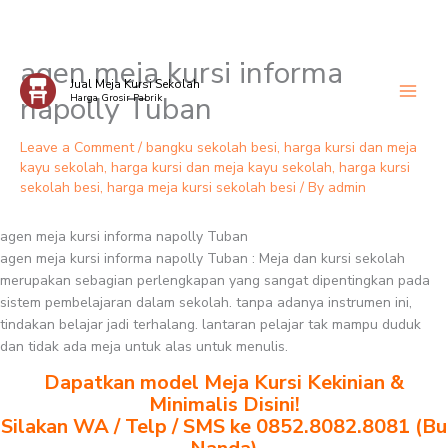
agen meja kursi informa
Skip
Jual Meja Kursi Sekolah
to
napolly Tuban
Harga Grosir Pabrik
content
Leave a Comment
/
bangku sekolah besi
,
harga kursi dan meja
kayu sekolah
,
harga kursi dan meja kayu sekolah
,
harga kursi
sekolah besi
,
harga meja kursi sekolah besi
/ By
admin
agen meja kursi informa napolly Tuban
agen meja kursi informa napolly Tuban : Meja dan kursi sekolah
merupakan sebagian perlengkapan yang sangat dipentingkan pada
sistem pembelajaran dalam sekolah. tanpa adanya instrumen ini,
tindakan belajar jadi terhalang. lantaran pelajar tak mampu duduk
dan tidak ada meja untuk alas untuk menulis.
Dapatkan model Meja Kursi Kekinian &
Minimalis Disini!
Silakan WA / Telp / SMS ke 0852.8082.8081 (Bu