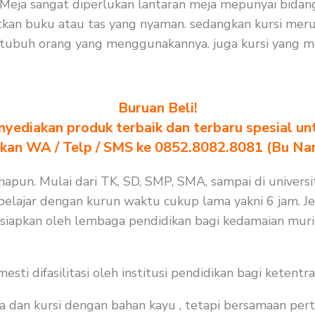
 : Meja sangat diperlukan lantaran meja mepunyai bida
an buku atau tas yang nyaman. sedangkan kursi meru
tubuh orang yang menggunakannya. juga kursi yang mem
Buruan Beli!
yediakan produk terbaik dan terbaru spesial un
akan WA / Telp / SMS ke 0852.8082.8081 (Bu Na
apun. Mulai dari TK, SD, SMP, SMA, sampai di universit
lajar dengan kurun waktu cukup lama yakni 6 jam. Jela
isiapkan oleh lembaga pendidikan bagi kedamaian muri
i difasilitasi oleh institusi pendidikan bagi ketentra
a dan kursi dengan bahan kayu , tetapi bersamaan per