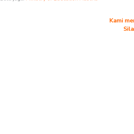
Kami men
Sil