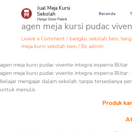
Skip
Jual Meja Kursi
to
Sekolah
Beranda
content
Harga Grosir Pabrik
agen meja kursi pudac vivent
Leave a Comment
/
bangku sekolah besi
,
harg
meja kursi sekolah besi
/ By
admin
agen meja kursi pudac vivente integra insperra Blitar
agen meja kursi pudac vivente integra insperra Blitar
belajar mengajar dalam sekolah. tanpa tersedianya perl
untuk menulis.
Produk kam
At