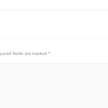
 bangku sekolah Ambon
uired fields are marked
*