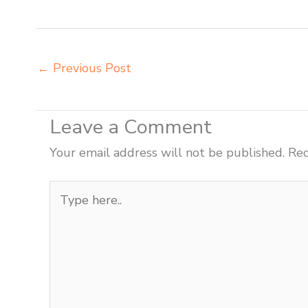
Ambon beli kursi lipat kuliah Ambon beli meja kursi
←
Previous Post
Leave a Comment
Your email address will not be published.
Req
Type
here..