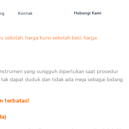
Hubungi Kami
og
Kontak
yu sekolah
,
harga kursi sekolah besi
,
harga
pa instrumen yang sungguh diperlukan saat prosedur
wa tak dapat duduk dan tidak ada meja sebagai bidang
n terbatas!
!
da)