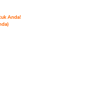
tuk Anda!
nda)