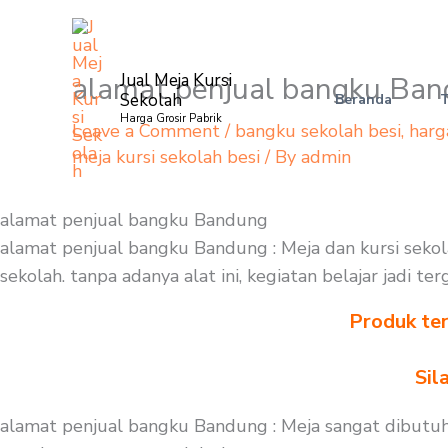
Skip
to
content
alamat penjual bangku Ba
Jual Meja Kursi
Sekolah
Beranda
Harga Grosir Pabrik
Leave a Comment
/
bangku sekolah besi
,
harg
meja kursi sekolah besi
/ By
admin
alamat penjual bangku Bandung
alamat penjual bangku Bandung : Meja dan kursi sekol
sekolah. tanpa adanya alat ini, kegiatan belajar jadi 
Produk ter
Sil
alamat penjual bangku Bandung : Meja sangat dibutuhk