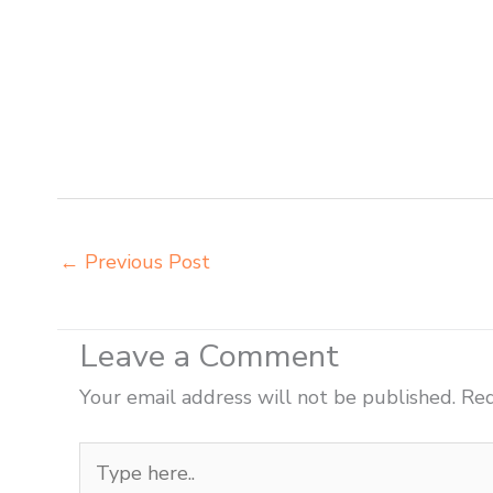
sekolah harga pabrik Lhokseumawe jual meja belajar
meja kursi sekolah besi Lhokseumawe pabrik meja kur
Lhokseumawe produsen meja kursi bangku sekolah Lh
Lhokseumawe supplier kursi lipat kuliah Lhokseuma
mebel bangku sekolah Lhokseumawe toko jual kursi s
toko mebel meja belajar Lhokseumawe grosir kursi li
←
Previous Post
Leave a Comment
Your email address will not be published.
Req
Type
here..