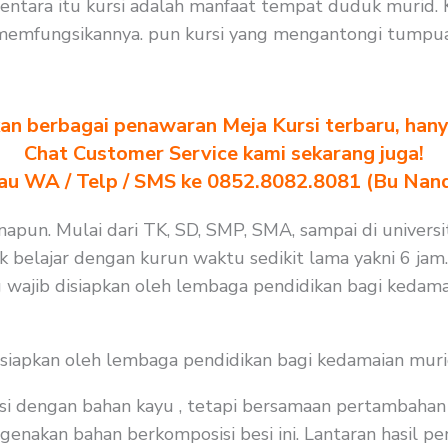
ntara itu kursi adalah manfaat tempat duduk murid. 
memfungsikannya. pun kursi yang mengantongi tumpuan
n berbagai penawaran Meja Kursi terbaru, hanya
Chat Customer Service kami sekarang juga!
au WA / Telp / SMS ke 0852.8082.8081 (Bu Nan
apun. Mulai dari TK, SD, SMP, SMA, sampai di universit
k belajar dengan kurun waktu sedikit lama yakni 6 jam.
 wajib disiapkan oleh lembaga pendidikan bagi kedama
isiapkan oleh lembaga pendidikan bagi kedamaian muri
i dengan bahan kayu , tetapi bersamaan pertambahan j
enakan bahan berkomposisi besi ini. Lantaran hasil pen