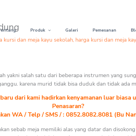
ndung
Tentang
Produk
Galeri
Pemesanan
Bl
a kursi dan meja kayu sekolah
,
harga kursi dan meja ka
ah yakni salah satu dari beberapa instrumen yang sun
terganggu. karena murid tidak bisa duduk dan tidak ada 
baru dari kami hadirkan kenyamanan luar biasa u
Penasaran?
akan WA / Telp / SMS / : 0852.8082.8081 (Bu Na
an sebab meja memiliki alas yang datar dan disokong p