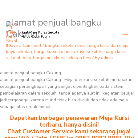
alamat penjual bangku
Skip
to
Cakung
Jual Meja Kursi Sekolah
content
Harga Grosir Pabrik
Leave a Comment
/
bangku sekolah besi
,
harga kursi dan meja
kayu sekolah
,
harga kursi dan meja kayu sekolah
,
harga kursi
sekolah besi
,
harga meja kursi sekolah besi
/ By
admin
alamat penjual bangku Cakung
alamat penjual bangku Cakung : Meja dan kursi sekolah merupakan
sebagian perlengkapan yang sangat dipentingkan pada sistem
pembelajaran dalam sekolah. tanpa adanya alat ini, kegiatan belajar
jadi terganggu. karena murid tidak bisa duduk dan tidak ada meja
sebagai alas untuk menulis.
Dapatkan berbagai penawaran Meja Kursi
terbaru, hanya disini!
Chat Customer Service kami sekarang juga!