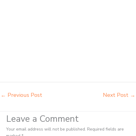
meja kursi bangku sekolah Tanjungpinang toko mebel meja belajar
Tanjungpinang grosir kursi lipat kuliah chitose Tanjungpinang grosir
meja kursi informa napolly Tanjungpinang grosir meja kursi ace ikea
futura Tanjungpinang grosir meja kursi aktiv innola sorum duma
Tanjungpinang grosir meja kursi pudac vivente Tanjungpinang grosir
meja kursi integra insperra Tanjungpinang distributor kursi lipat
chitose Tanjungpinang distributor meja kursi informa napolly
Tanjungpinang distributor meja kursi ace ikea futura Tanjungpinang
distributor meja kursi aktiv innola sorum duma Tanjungpinang
distributor meja kursi pudac vivente integra insperra Tanjungpinang
distributor meja kursi integra insperra Tanjungpinang agen kursi lipat
chitose Tanjungpinang
←
Previous Post
Next Post
→
Leave a Comment
Your email address will not be published.
Required fields are
marked
*