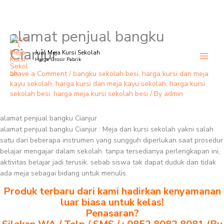
alamat penjual bangku
Skip
to
Cianjur
Jual Meja Kursi Sekolah
content
Harga Grosir Pabrik
Leave a Comment
/
bangku sekolah besi
,
harga kursi dan meja
kayu sekolah
,
harga kursi dan meja kayu sekolah
,
harga kursi
sekolah besi
,
harga meja kursi sekolah besi
/ By
admin
alamat penjual bangku Cianjur
alamat penjual bangku Cianjur : Meja dan kursi sekolah yakni salah
satu dari beberapa instrumen yang sungguh diperlukan saat prosedur
belajar mengajar dalam sekolah. tanpa tersedianya perlengkapan ini,
aktivitas belajar jadi terusik. sebab siswa tak dapat duduk dan tidak
ada meja sebagai bidang untuk menulis.
Produk terbaru dari kami hadirkan kenyamanan
luar biasa untuk kelas!
Penasaran?