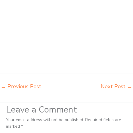
distributor meja siswa rangka besi Balikpapan distributor meja
komputer sekolah Balikpapan grosir kursi sekolah Balikpapan grosir
meja belajar Balikpapan grosir meja kursi belajar besi Balikpapan
grosir meja kursi sekolah modern Balikpapan grosir meja komputer
sekolah Balikpapan harga meja kursi bangku sekolah Balikpapan
harga bangku sekolah rangka besi Balikpapan harga kursi dan meja
sekolah dasar Balikpapan harga meja kursi belajar siswa sd smp sma
Balikpapan harga mebeler perpustakaan Balikpapan harga meja dan
kursi murid sd Balikpapan harga meubelair sekolah Balikpapan
importir kursi lipat kuliah Balikpapan importir meja kursi bangku
sekolah Balikpapan
←
Previous Post
Next Post
→
Leave a Comment
Your email address will not be published.
Required fields are
marked
*