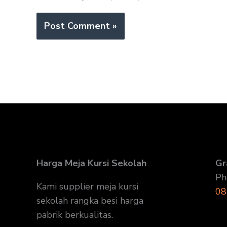
Harga Meja Kursi Sekolah
Gr
Ph
Kami supplier meja kursi
08
sekolah rangka besi harga
pabrik berkualitas.