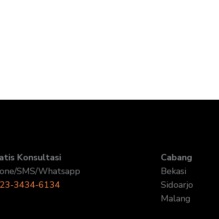
atis Konsultasi
Cabang
one/SMS/Whatsapp
Bekasi
23-3434-6134
Sidoarjo
Malang