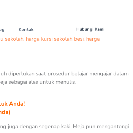
Hubungi Kami
og
Kontak
yu sekolah
,
harga kursi sekolah besi
,
harga
guh diperlukan saat prosedur belajar mengajar dalam
meja sebagai alas untuk menulis.
tuk Anda!
nda)
ang juga dengan segenap kaki. Meja pun mengantongi