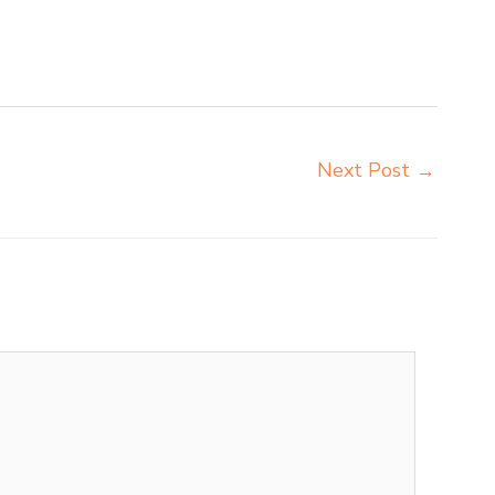
 sorum duma Blitar grosir meja kursi pudac vivente
orma napolly Blitar distributor meja kursi ace ikea futura
Next Post
→