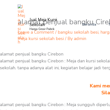
Skip
to
content
alamat penjual bangku Cir
Jual Meja Kursi
Sekolah
Beranda
Harga Grosir Pabrik
Leave a Comment
/
bangku sekolah besi
,
harg
meja kursi sekolah besi
/ By
admin
alamat penjual bangku Cirebon
alamat penjual bangku Cirebon : Meja dan kursi sekol
sekolah. tanpa adanya alat ini, kegiatan belajar jadi 
Kami men
Sil
alamat penjual bangku Cirebon : Meja sungguh diperl