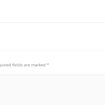
si ace ikea futura Blitar grosir meja kursi aktiv innola
tor kursi lipat chitose Blitar distributor meja kursi inf
uired fields are marked
*