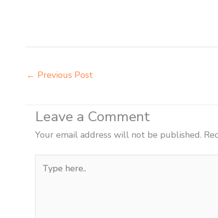
grosir meja kursi informa napolly Blitar grosir meja kur
Blitar grosir meja kursi integra insperra Blitar distribu
Blitar
←
Previous Post
Leave a Comment
Your email address will not be published.
Req
Type
here..