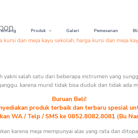
ebon
Tentang
Produk
Galeri
Pemesanan
Bl
a kursi dan meja kayu sekolah
,
harga kursi dan meja ka
ah yakni salah satu dari beberapa instrumen yang sung
terganggu. karena murid tidak bisa duduk dan tidak ada 
Buruan Beli!
yediakan produk terbaik dan terbaru spesial un
akan WA / Telp / SMS ke 0852.8082.8081 (Bu Na
ukan karena meja mempunyai alas yang rata dan ditop