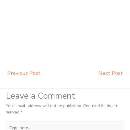
Bogor importir meja kursi bangku sekolah Bogor importir meja
komputer sekolah Bogor jual beli bangku sekolah Bogor jual beli meja
belajar anak Bogor jual meja kursi belajar kuliah sekolah Bogor jual
meja kursi sekolah besi harga grosir Bogor jual mobiler sekolah Bogor
jual meja kursi sekolah harga pabrik Bogor jual meja belajar anak
Bogor pabrik meja belajar Bogor pabrik meja kursi laboratorium Bogor
pabrik meja kursi sekolah besi Bogor pabrik meja kursi lipat kuliah
Bogor produsen bangku dan meja sd besi Bogor produsen kursi lipat
kuliah Bogor
←
Previous Post
Next Post
→
Leave a Comment
Your email address will not be published.
Required fields are
marked
*
Type