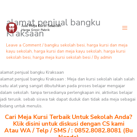
alamat penjual bangku
Skip
Jual Meja Kursi Sekolah
to
Kraksaan
Harga Grosir Pabrik
content
Leave a Comment
/
bangku sekolah besi
,
harga kursi dan meja
kayu sekolah
,
harga kursi dan meja kayu sekolah
,
harga kursi
sekolah besi
,
harga meja kursi sekolah besi
/ By
admin
alamat penjual bangku Kraksaan
alamat penjual bangku Kraksaan : Meja dan kursi sekolah ialah salah
satu alat yang sangat dibutuhkan pada proses belajar mengajar
dalam sekolah. tanpa tersedianya perlengkapan ini, aktivitas belajar
jadi terusik. sebab siswa tak dapat duduk dan tidak ada meja sebagai
bidang untuk menulis.
Cari Meja Kursi Terbaik Untuk Sekolah Anda?
Klik disini untuk diskusi dengan CS kami
Atau WA / Telp / SMS / : 0852.8082.8081 (Bu