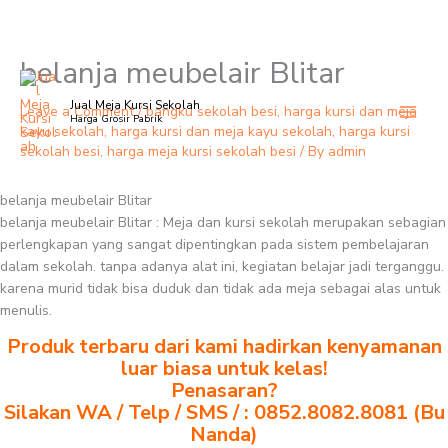
belanja meubelair Blitar
Skip
to
Jual Meja Kursi Sekolah
content
Leave a Comment
/
bangku sekolah besi
,
harga kursi dan meja
Harga Grosir Pabrik
kayu sekolah
,
harga kursi dan meja kayu sekolah
,
harga kursi
sekolah besi
,
harga meja kursi sekolah besi
/ By
admin
belanja meubelair Blitar
belanja meubelair Blitar : Meja dan kursi sekolah merupakan sebagian
perlengkapan yang sangat dipentingkan pada sistem pembelajaran
dalam sekolah. tanpa adanya alat ini, kegiatan belajar jadi terganggu.
karena murid tidak bisa duduk dan tidak ada meja sebagai alas untuk
menulis.
Produk terbaru dari kami hadirkan kenyamanan
luar biasa untuk kelas!
Penasaran?
Silakan WA / Telp / SMS / : 0852.8082.8081 (Bu
Nanda)