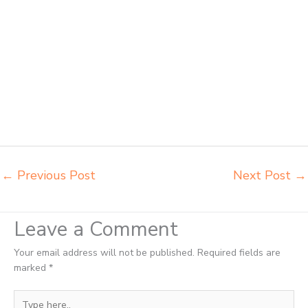
meja kursi bangku sekolah Tebingtinggi agen meja belajar
Tebingtinggi alamat penjual bangku Tebingtinggi belanja meubelair
Tebingtinggi beli kursi belajar kuliah Tebingtinggi beli kursi kuliah
Tebingtinggi beli kursi lipat kuliah Tebingtinggi beli meja kursi bangku
sekolah Tebingtinggi beli meja belajar besi mana Tebingtinggi
distributor kursi setenlis meja kursi kuliah Tebingtinggi distributor
meja belajar Tebingtinggi distributor meja kursi anak sekolah tk
Tebingtinggi distributor meja siswa rangka besi Tebingtinggi
distributor meja komputer sekolah Tebingtinggi grosir kursi sekolah
Tebingtinggi grosir meja belajar Tebingtinggi
←
Previous Post
Next Post
→
Leave a Comment
Your email address will not be published.
Required fields are
marked
*
Type