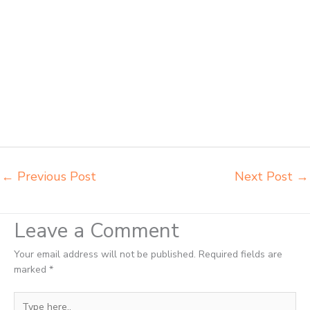
kursi lipat kuliah Jakarta Pusat beli meja kursi bangku sekolah Jakarta
Pusat beli meja belajar besi mana Jakarta Pusat distributor kursi
setenlis meja kursi kuliah Jakarta Pusat distributor meja belajar
Jakarta Pusat distributor meja kursi anak sekolah tk Jakarta Pusat
distributor meja siswa rangka besi Jakarta Pusat distributor meja
komputer sekolah Jakarta Pusat grosir kursi sekolah Jakarta Pusat
grosir meja belajar Jakarta Pusat grosir meja kursi belajar besi Jakarta
Pusat grosir meja kursi sekolah modern Jakarta Pusat grosir meja
komputer sekolah Jakarta Pusat harga meja kursi bangku sekolah
Jakarta Pusat
←
Previous Post
Next Post
→
Leave a Comment
Your email address will not be published.
Required fields are
marked
*
Type