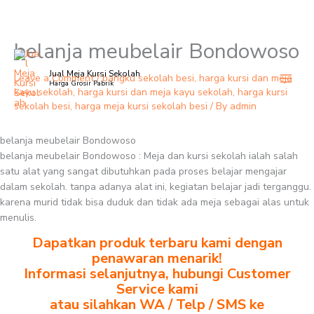
belanja meubelair Bondowoso
Skip
to
Jual Meja Kursi Sekolah
content
Leave a Comment
/
bangku sekolah besi
,
harga kursi dan meja
Harga Grosir Pabrik
kayu sekolah
,
harga kursi dan meja kayu sekolah
,
harga kursi
sekolah besi
,
harga meja kursi sekolah besi
/ By
admin
belanja meubelair Bondowoso
belanja meubelair Bondowoso : Meja dan kursi sekolah ialah salah
satu alat yang sangat dibutuhkan pada proses belajar mengajar
dalam sekolah. tanpa adanya alat ini, kegiatan belajar jadi terganggu.
karena murid tidak bisa duduk dan tidak ada meja sebagai alas untuk
menulis.
Dapatkan produk terbaru kami dengan
penawaran menarik!
Informasi selanjutnya, hubungi Customer
Service kami
atau silahkan WA / Telp / SMS ke