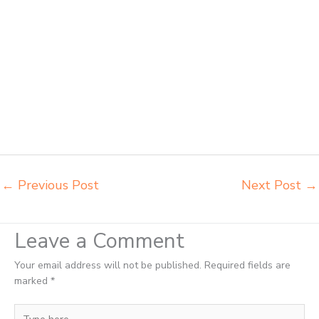
harga pabrik Ternate jual meja belajar anak Ternate pabrik meja
belajar Ternate pabrik meja kursi laboratorium Ternate pabrik meja
kursi sekolah besi Ternate pabrik meja kursi lipat kuliah Ternate
produsen bangku dan meja sd besi Ternate produsen kursi lipat
kuliah Ternate produsen meja kursi bangku sekolah Ternate
produsen meja kursi sekolah modern Ternate pusat penjualan meja
belajar anak Ternate supplier kursi lipat kuliah Ternate supplier meja
kursi sekolah Ternate tempat jual meja belajar Ternate tempat
pembuatan mebel bangku sekolah Ternate toko jual kursi sekolah
Ternate
←
Previous Post
Next Post
→
Leave a Comment
Your email address will not be published.
Required fields are
marked
*
Type