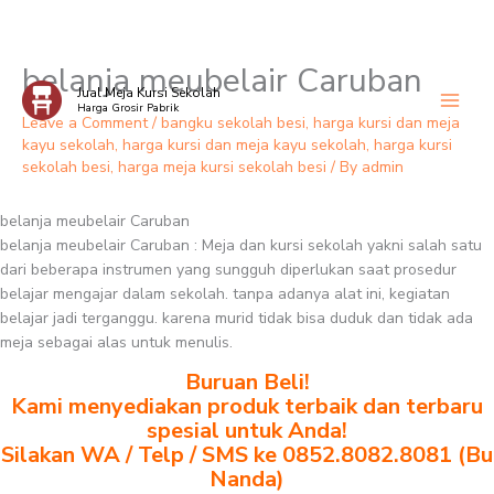
belanja meubelair Caruban
Skip
Jual Meja Kursi Sekolah
to
Harga Grosir Pabrik
content
Leave a Comment
/
bangku sekolah besi
,
harga kursi dan meja
kayu sekolah
,
harga kursi dan meja kayu sekolah
,
harga kursi
sekolah besi
,
harga meja kursi sekolah besi
/ By
admin
belanja meubelair Caruban
belanja meubelair Caruban : Meja dan kursi sekolah yakni salah satu
dari beberapa instrumen yang sungguh diperlukan saat prosedur
belajar mengajar dalam sekolah. tanpa adanya alat ini, kegiatan
belajar jadi terganggu. karena murid tidak bisa duduk dan tidak ada
meja sebagai alas untuk menulis.
Buruan Beli!
Kami menyediakan produk terbaik dan terbaru
spesial untuk Anda!
Silakan WA / Telp / SMS ke 0852.8082.8081 (Bu
Nanda)