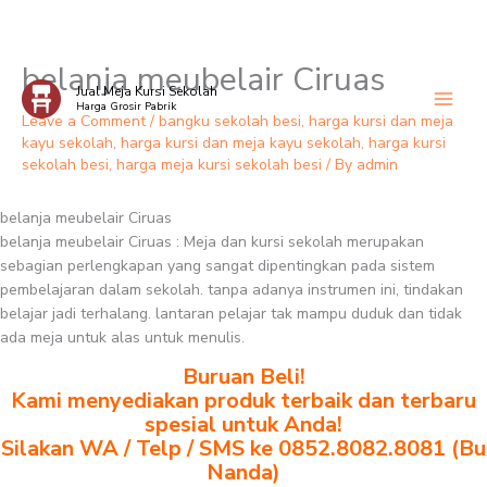
belanja meubelair Ciruas
Skip
Jual Meja Kursi Sekolah
to
Harga Grosir Pabrik
content
Leave a Comment
/
bangku sekolah besi
,
harga kursi dan meja
kayu sekolah
,
harga kursi dan meja kayu sekolah
,
harga kursi
sekolah besi
,
harga meja kursi sekolah besi
/ By
admin
belanja meubelair Ciruas
belanja meubelair Ciruas : Meja dan kursi sekolah merupakan
sebagian perlengkapan yang sangat dipentingkan pada sistem
pembelajaran dalam sekolah. tanpa adanya instrumen ini, tindakan
belajar jadi terhalang. lantaran pelajar tak mampu duduk dan tidak
ada meja untuk alas untuk menulis.
Buruan Beli!
Kami menyediakan produk terbaik dan terbaru
spesial untuk Anda!
Silakan WA / Telp / SMS ke 0852.8082.8081 (Bu
Nanda)