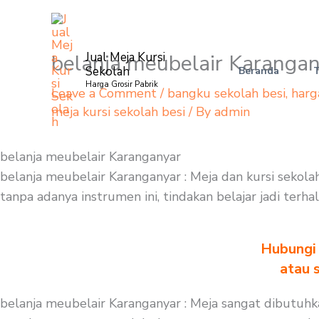
Skip
to
content
belanja meubelair Karanga
Jual Meja Kursi
Sekolah
Beranda
Harga Grosir Pabrik
Leave a Comment
/
bangku sekolah besi
,
harg
meja kursi sekolah besi
/ By
admin
belanja meubelair Karanganyar
belanja meubelair Karanganyar : Meja dan kursi seko
tanpa adanya instrumen ini, tindakan belajar jadi ter
Hubungi 
atau 
belanja meubelair Karanganyar : Meja sangat dibutuhka