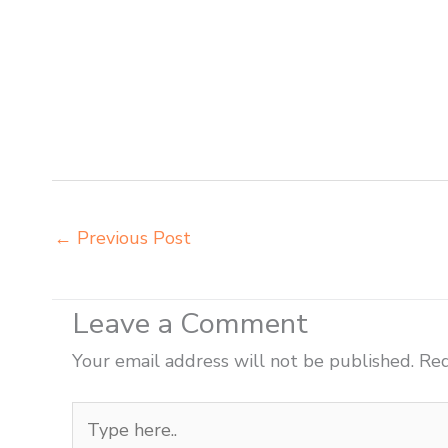
grosir meja kursi aktiv innola sorum duma Mojokerto gr
chitose Mojokerto distributor meja kursi informa napol
Mojokerto distributor meja kursi pudac vivente integra
agen meja kursi informa napolly Mojokerto agen meja 
vivente integra insperra Mojokerto agen meja kursi 
Pasuruan
←
Previous Post
Leave a Comment
Your email address will not be published.
Req
Type
here..