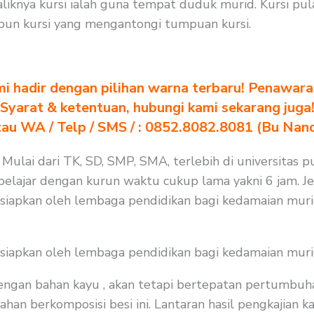
iknya kursi ialah guna tempat duduk murid. Kursi pu
un kursi yang mengantongi tumpuan kursi.
i hadir dengan pilihan warna terbaru! Penawara
Syarat & ketentuan, hubungi kami sekarang juga
au WA / Telp / SMS / : 0852.8082.8081 (Bu Nan
 Mulai dari TK, SD, SMP, SMA, terlebih di universitas p
lajar dengan kurun waktu cukup lama yakni 6 jam. Jela
isiapkan oleh lembaga pendidikan bagi kedamaian muri
isiapkan oleh lembaga pendidikan bagi kedamaian muri
 dengan bahan kayu , akan tetapi bertepatan pertumbuh
n berkomposisi besi ini. Lantaran hasil pengkajian kam